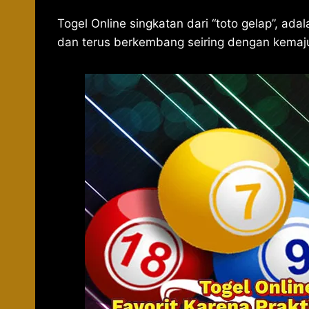
h
a
e
e
k
i
a
c
s
l
y
n
Togel Online singkatan dari “toto gelap”, ad
t
e
s
e
p
e
dan terus berkembang seiring dengan kemaj
s
b
e
g
e
A
o
n
r
p
o
g
a
p
k
e
m
r