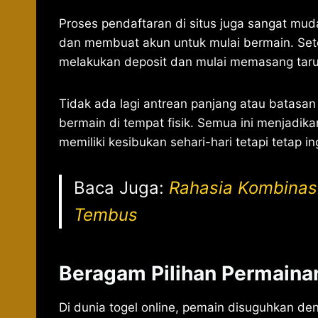
Proses pendaftaran di situs juga sangat mud
dan membuat akun untuk mulai bermain. Set
melakukan deposit dan mulai memasang tar
Tidak ada lagi antrean panjang atau batasan
bermain di tempat fisik. Semua ini menjadika
memiliki kesibukan sehari-hari tetapi tetap
Baca Juga:
Rahasia Kombinasi
Tembus
Beragam Pilihan Permaina
Di dunia togel online, pemain disuguhkan de