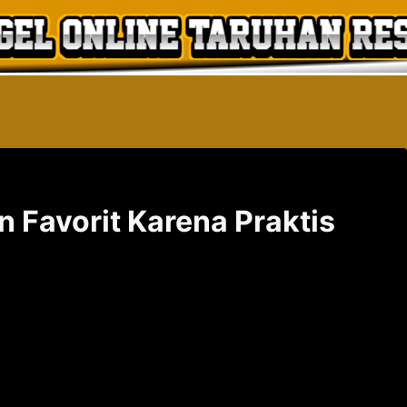
an Favorit Karena Praktis