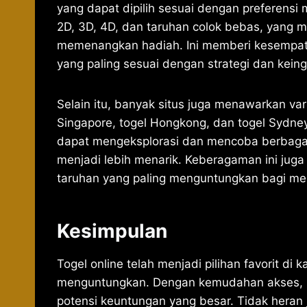
yang dapat dipilih sesuai dengan preferensi 
2D, 3D, 4D, dan taruhan colok bebas, yang 
memenangkan hadiah. Ini memberi kesempata
yang paling sesuai dengan strategi dan kein
Selain itu, banyak situs juga menawarkan var
Singapore, togel Hongkong, dan togel Sydne
dapat mengeksplorasi dan mencoba berbaga
menjadi lebih menarik. Keberagaman ini ju
taruhan yang paling menguntungkan bagi me
Kesimpulan
Togel online telah menjadi pilihan favorit di
menguntungkan. Dengan kemudahan akses, b
potensi keuntungan yang besar. Tidak heran 