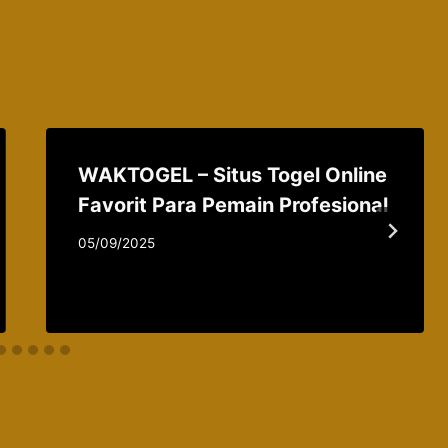
WAKTOGEL – Situs Togel Online
Favorit Para Pemain Profesional
By
05/09/2025
admin037521