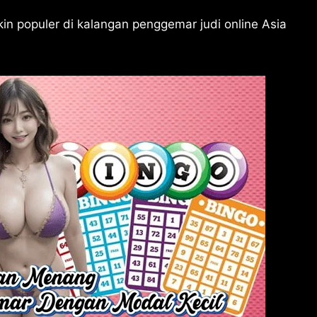
 populer di kalangan penggemar judi online Asia