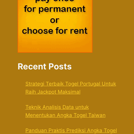
Recent Posts
Strategi Terbaik Togel Portugal Untuk
Raih Jackpot Maksimal
Teknik Analisis Data untuk
Menentukan Angka Togel Taiwan
Panduan Praktis Prediksi Angka Togel