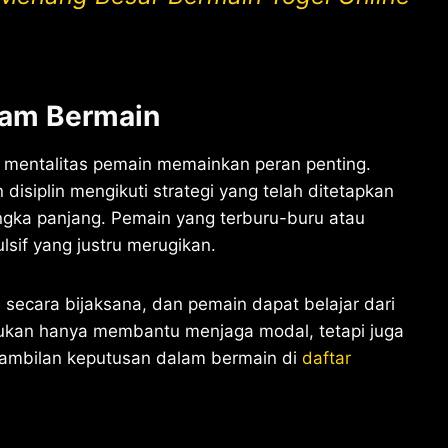
lam Bermain
 mentalitas pemain memainkan peran penting.
isiplin mengikuti strategi yang telah ditetapkan
gka panjang. Pemain yang terburu-buru atau
if yang justru merugikan.
secara bijaksana, dan pemain dapat belajar dari
 bukan hanya membantu menjaga modal, tetapi juga
ambilan keputusan dalam bermain di
daftar