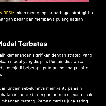
N RESMI
akan membongkar berbagai strategi jitu
enangan besar dan membawa pulang hadiah
Modal Terbatas
aih kemenangan signifikan dengan strategi yang
olaan modal yang disiplin. Pemain disarankan
l menjadi beberapa putaran, sehingga risiko
n.
ka dari undian sebelumnya membantu pemain
dekatan ini berbeda dengan bermain secara acak
rtimbangan matang. Pemain cerdas juga sering