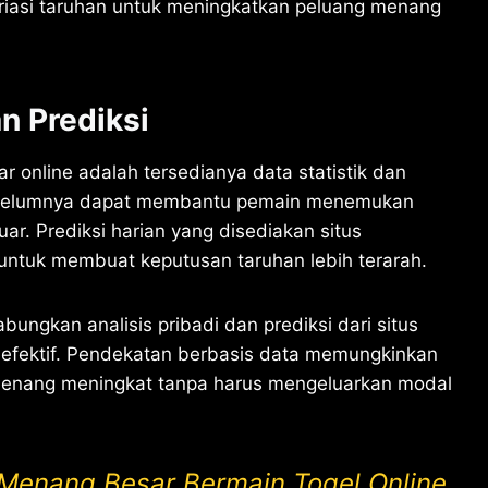
riasi taruhan untuk meningkatkan peluang menang
n Prediksi
 online adalah tersedianya data statistik dan
n sebelumnya dapat membantu pemain menemukan
ar. Prediksi harian yang disediakan situs
 untuk membuat keputusan taruhan lebih terarah.
ngkan analisis pribadi dan prediksi dari situs
h efektif. Pendekatan berbasis data memungkinkan
 menang meningkat tanpa harus mengeluarkan modal
 Menang Besar Bermain Togel Online