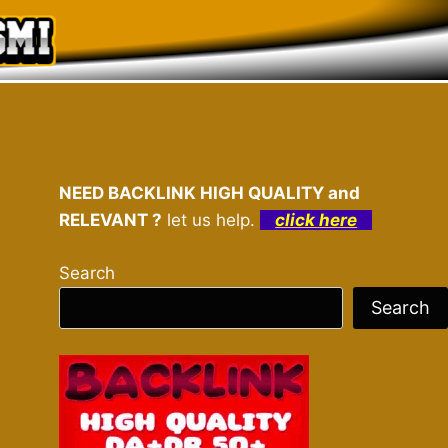
NEED BACKLINK HIGH QUALITY and
RELEVANT ?
let us help.
click here
Search
Search