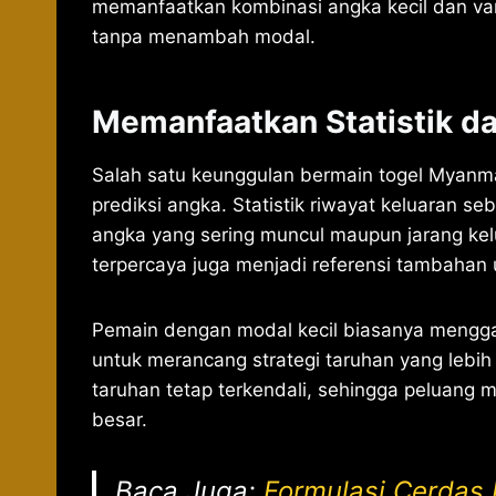
memanfaatkan kombinasi angka kecil dan va
tanpa menambah modal.
Memanfaatkan Statistik da
Salah satu keunggulan bermain togel Myanmar
prediksi angka. Statistik riwayat keluara
angka yang sering muncul maupun jarang kelu
terpercaya juga menjadi referensi tambahan
Pemain dengan modal kecil biasanya menggabu
untuk merancang strategi taruhan yang lebi
taruhan tetap terkendali, sehingga peluang
besar.
Baca Juga:
Formulasi Cerdas