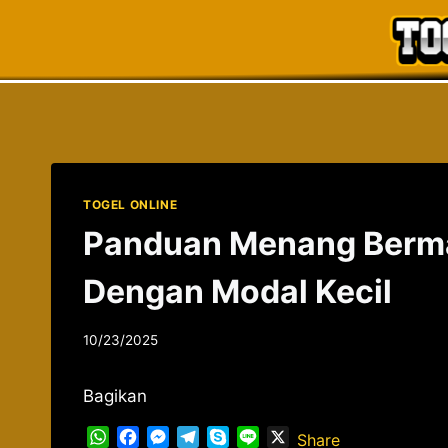
Skip
to
content
TOGEL ONLINE
Panduan Menang Berm
Dengan Modal Kecil
By
10/23/2025
admin037521
Bagikan
W
F
M
T
S
L
X
Share