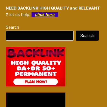
NEED BACKLINK HIGH QUALITY and RELEVANT
?
let us help.
click here
Search
Search