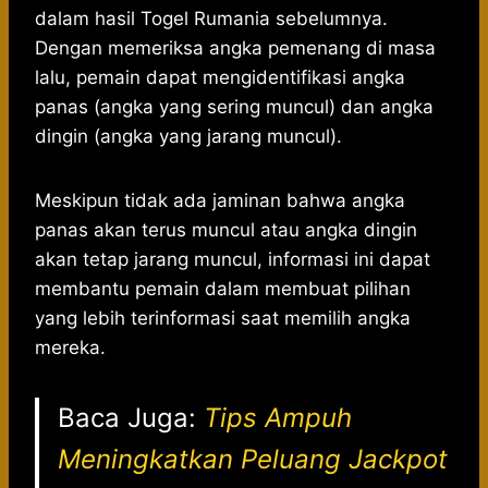
dalam hasil Togel Rumania sebelumnya.
Dengan memeriksa angka pemenang di masa
lalu, pemain dapat mengidentifikasi angka
panas (angka yang sering muncul) dan angka
dingin (angka yang jarang muncul).
Meskipun tidak ada jaminan bahwa angka
panas akan terus muncul atau angka dingin
akan tetap jarang muncul, informasi ini dapat
membantu pemain dalam membuat pilihan
yang lebih terinformasi saat memilih angka
mereka.
Baca Juga:
Tips Ampuh
Meningkatkan Peluang Jackpot