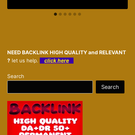
NEED BACKLINK HIGH QUALITY and RELEVANT
?
let us help.
click here
Search
Search