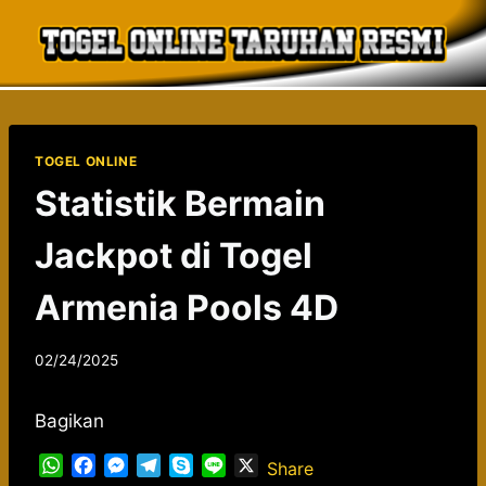
Skip
to
content
TOGEL ONLINE
Statistik Bermain
Jackpot di Togel
Armenia Pools 4D
By
02/24/2025
admin037521
Bagikan
W
F
M
T
S
L
X
Share