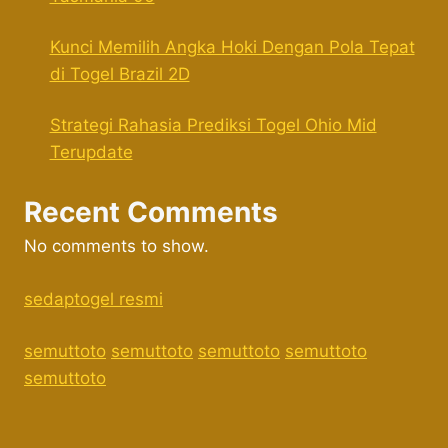
Kunci Memilih Angka Hoki Dengan Pola Tepat
di Togel Brazil 2D
Strategi Rahasia Prediksi Togel Ohio Mid
Terupdate
Recent Comments
No comments to show.
sedaptogel resmi
semuttoto
semuttoto
semuttoto
semuttoto
semuttoto