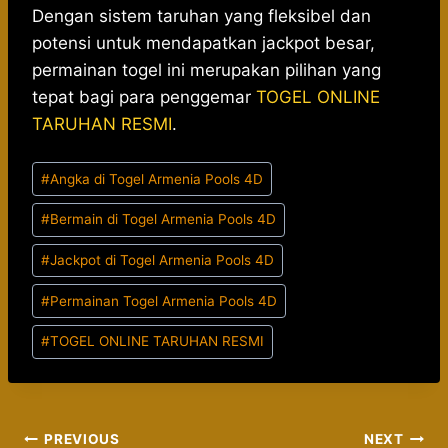
Dengan sistem taruhan yang fleksibel dan
potensi untuk mendapatkan jackpot besar,
permainan togel ini merupakan pilihan yang
tepat bagi para penggemar
TOGEL ONLINE
TARUHAN RESMI
.
Post
#
Angka di Togel Armenia Pools 4D
Tags:
#
Bermain di Togel Armenia Pools 4D
#
Jackpot di Togel Armenia Pools 4D
#
Permainan Togel Armenia Pools 4D
#
TOGEL ONLINE TARUHAN RESMI
Post
PREVIOUS
NEXT