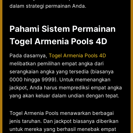
dalam strategi permainan Anda.
Pahami Sistem Permainan
Togel Armenia Pools 4D
Pada dasarnya,
Togel Armenia Pools 4D
melibatkan pemilihan empat angka dari
serangkaian angka yang tersedia (biasanya
0000 hingga 9999). Untuk memenangkan
jackpot, Anda harus memprediksi empat angka
yang akan keluar dalam undian dengan tepat.
Togel Armenia Pools menawarkan berbagai
jenis taruhan. Dan jackpot biasanya diberikan
untuk mereka yang berhasil menebak empat