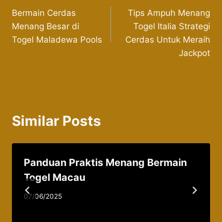
Bermain Cerdas
Tips Ampuh Menang
navigation
Menang Besar di
Togel Italia Strategi
Togel Maladewa Pools
Cerdas Untuk Meraih
Jackpot
Similar Posts
Panduan Praktis Menang Bermain
Togel Macau
By
07/06/2025
admin037521