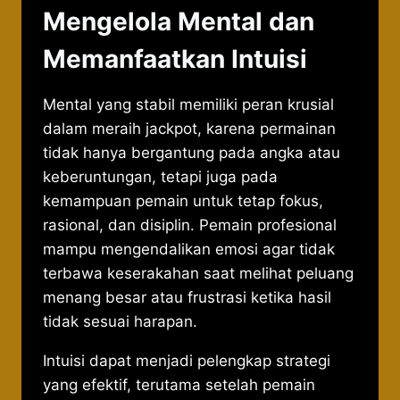
Mengelola Mental dan
Memanfaatkan Intuisi
Mental yang stabil memiliki peran krusial
dalam meraih jackpot, karena permainan
tidak hanya bergantung pada angka atau
keberuntungan, tetapi juga pada
kemampuan pemain untuk tetap fokus,
rasional, dan disiplin. Pemain profesional
mampu mengendalikan emosi agar tidak
terbawa keserakahan saat melihat peluang
menang besar atau frustrasi ketika hasil
tidak sesuai harapan.
Intuisi dapat menjadi pelengkap strategi
yang efektif, terutama setelah pemain