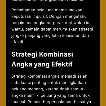
Pemahaman pola juga meminimalkan
keputusan impulsif. Dengan mengetahui
bagaimana angka bergerak dari waktu ke
waktu, pemain dapat merumuskan strategi
jangka panjang yang lebih konsisten dan
efektif.
Strategi Kombinasi
Angka yang Efektif
Strategi kombinasi angka menjadi salah
satu kunci penting untuk meningkatkan
peluang menang, karena tidak semua
angka memiliki peluang yang sama untuk
muncul. Pemain berpengalaman biasanya