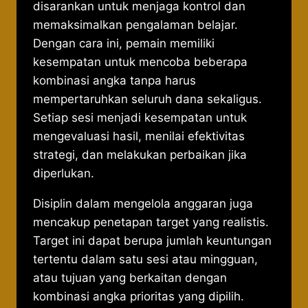
disarankan untuk menjaga kontrol dan
memaksimalkan pengalaman belajar.
Dengan cara ini, pemain memiliki
kesempatan untuk mencoba beberapa
kombinasi angka tanpa harus
mempertaruhkan seluruh dana sekaligus.
Setiap sesi menjadi kesempatan untuk
mengevaluasi hasil, menilai efektivitas
strategi, dan melakukan perbaikan jika
diperlukan.
Disiplin dalam mengelola anggaran juga
mencakup penetapan target yang realistis.
Target ini dapat berupa jumlah keuntungan
tertentu dalam satu sesi atau mingguan,
atau tujuan yang berkaitan dengan
kombinasi angka prioritas yang dipilih.