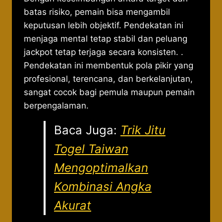
batas risiko, pemain bisa mengambil
keputusan lebih objektif. Pendekatan ini
menjaga mental tetap stabil dan peluang
jackpot tetap terjaga secara konsisten. .
Pendekatan ini membentuk pola pikir yang
profesional, terencana, dan berkelanjutan,
sangat cocok bagi pemula maupun pemain
berpengalaman.
Baca Juga:
Trik Jitu
Togel Taiwan
Mengoptimalkan
Kombinasi Angka
Akurat