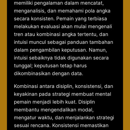
memiliki pengalaman dalam mencatat,
menganalisis, dan memahami pola angka
secara konsisten. Pemain yang terbiasa
melakukan evaluasi akan mulai mengenali
tren atau kombinasi angka tertentu, dan
intuisi muncul sebagai panduan tambahan
dalam pengambilan keputusan. Namun,
intuisi sebaiknya tidak digunakan secara
tunggal; keputusan tetap harus
dikombinasikan dengan data.
Kombinasi antara disiplin, konsistensi, dan
keyakinan pada strategi membuat mental
pemain menjadi lebih kuat. Disiplin
membantu mengendalikan modal,
mengatur waktu, dan menjalankan strategi
sesuai rencana. Konsistensi memastikan