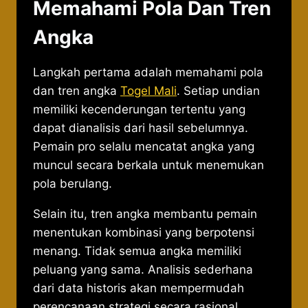
Memahami Pola Dan Tren
Angka
Langkah pertama adalah memahami pola
dan tren angka
Togel Mali
. Setiap undian
memiliki kecenderungan tertentu yang
dapat dianalisis dari hasil sebelumnya.
Pemain pro selalu mencatat angka yang
muncul secara berkala untuk menemukan
pola berulang.
Selain itu, tren angka membantu pemain
menentukan kombinasi yang berpotensi
menang. Tidak semua angka memiliki
peluang yang sama. Analisis sederhana
dari data historis akan mempermudah
perencanaan strategi secara rasional.