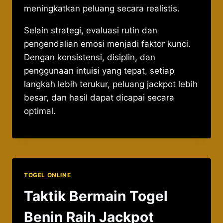
meningkatkan peluang secara realistis.
Selain strategi, evaluasi rutin dan
pengendalian emosi menjadi faktor kunci.
Dengan konsistensi, disiplin, dan
penggunaan intuisi yang tepat, setiap
langkah lebih terukur, peluang jackpot lebih
besar, dan hasil dapat dicapai secara
optimal.
TOGEL ONLINE
Taktik Bermain Togel
Benin Raih Jackpot