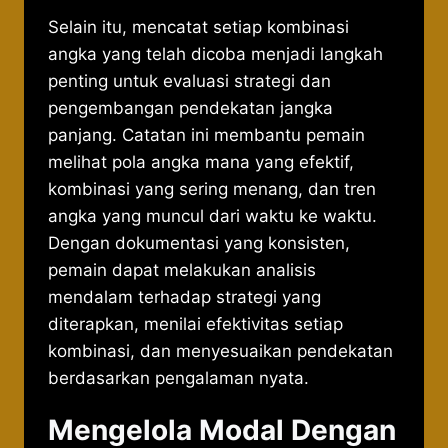
Selain itu, mencatat setiap kombinasi
angka yang telah dicoba menjadi langkah
penting untuk evaluasi strategi dan
pengembangan pendekatan jangka
panjang. Catatan ini membantu pemain
melihat pola angka mana yang efektif,
kombinasi yang sering menang, dan tren
angka yang muncul dari waktu ke waktu.
Dengan dokumentasi yang konsisten,
pemain dapat melakukan analisis
mendalam terhadap strategi yang
diterapkan, menilai efektivitas setiap
kombinasi, dan menyesuaikan pendekatan
berdasarkan pengalaman nyata.
Mengelola Modal Dengan