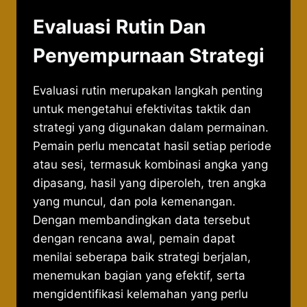
Evaluasi Rutin Dan
Penyempurnaan Strategi
Evaluasi rutin merupakan langkah penting
untuk mengetahui efektivitas taktik dan
strategi yang digunakan dalam permainan.
Pemain perlu mencatat hasil setiap periode
atau sesi, termasuk kombinasi angka yang
dipasang, hasil yang diperoleh, tren angka
yang muncul, dan pola kemenangan.
Dengan membandingkan data tersebut
dengan rencana awal, pemain dapat
menilai seberapa baik strategi berjalan,
menemukan bagian yang efektif, serta
mengidentifikasi kelemahan yang perlu