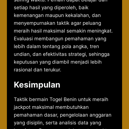
setiap hasil yang diperoleh, baik
kemenangan maupun kekalahan, dan
menyempurnakan taktik agar peluang
meraih hasil maksimal semakin meningkat.
Evaluasi membangun pemahaman yang
lebih dalam tentang pola angka, tren
undian, dan efektivitas strategi, sehingga
keputusan yang diambil menjadi lebih
rasional dan terukur.
Kesimpulan
Taktik bermain Togel Benin untuk meraih
jackpot maksimal membutuhkan
pemahaman dasar, pengelolaan anggaran
yang disiplin, serta analisis data yang