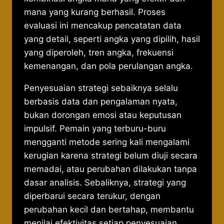
mana yang kurang berhasil. Proses
evaluasi ini mencakup pencatatan data
yang detail, seperti angka yang dipilih, hasil
yang diperoleh, tren angka, frekuensi
kemenangan, dan pola perulangan angka.
Penyesuaian strategi sebaiknya selalu
berbasis data dan pengalaman nyata,
bukan dorongan emosi atau keputusan
impulsif. Pemain yang terburu-buru
mengganti metode sering kali mengalami
kerugian karena strategi belum diuji secara
memadai, atau perubahan dilakukan tanpa
dasar analisis. Sebaliknya, strategi yang
diperbarui secara terukur, dengan
perubahan kecil dan bertahap, membantu
menilai efektivitas setiap penyesuaian