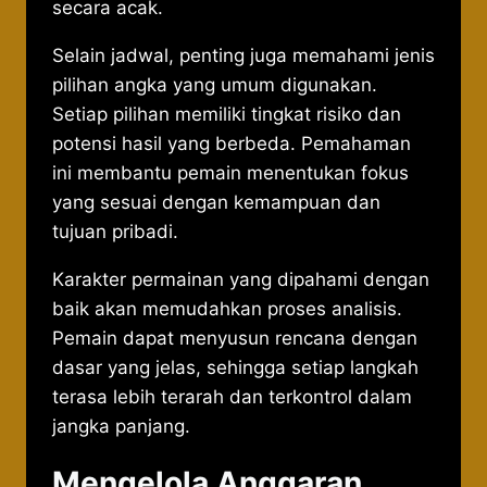
secara acak.
Selain jadwal, penting juga memahami jenis
pilihan angka yang umum digunakan.
Setiap pilihan memiliki tingkat risiko dan
potensi hasil yang berbeda. Pemahaman
ini membantu pemain menentukan fokus
yang sesuai dengan kemampuan dan
tujuan pribadi.
Karakter permainan yang dipahami dengan
baik akan memudahkan proses analisis.
Pemain dapat menyusun rencana dengan
dasar yang jelas, sehingga setiap langkah
terasa lebih terarah dan terkontrol dalam
jangka panjang.
Mengelola Anggaran