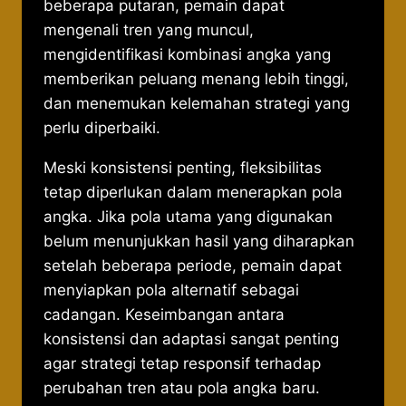
beberapa putaran, pemain dapat
mengenali tren yang muncul,
mengidentifikasi kombinasi angka yang
memberikan peluang menang lebih tinggi,
dan menemukan kelemahan strategi yang
perlu diperbaiki.
Meski konsistensi penting, fleksibilitas
tetap diperlukan dalam menerapkan pola
angka. Jika pola utama yang digunakan
belum menunjukkan hasil yang diharapkan
setelah beberapa periode, pemain dapat
menyiapkan pola alternatif sebagai
cadangan. Keseimbangan antara
konsistensi dan adaptasi sangat penting
agar strategi tetap responsif terhadap
perubahan tren atau pola angka baru.