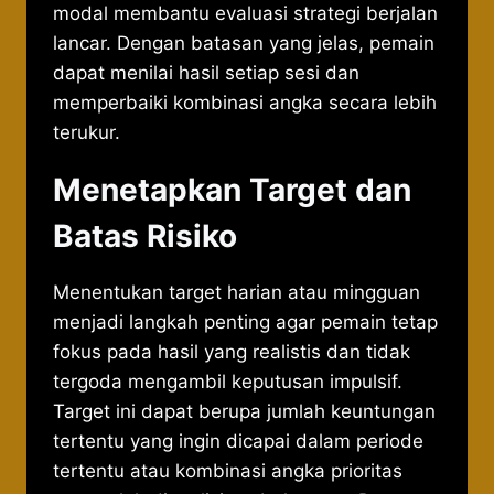
modal membantu evaluasi strategi berjalan
lancar. Dengan batasan yang jelas, pemain
dapat menilai hasil setiap sesi dan
memperbaiki kombinasi angka secara lebih
terukur.
Menetapkan Target dan
Batas Risiko
Menentukan target harian atau mingguan
menjadi langkah penting agar pemain tetap
fokus pada hasil yang realistis dan tidak
tergoda mengambil keputusan impulsif.
Target ini dapat berupa jumlah keuntungan
tertentu yang ingin dicapai dalam periode
tertentu atau kombinasi angka prioritas