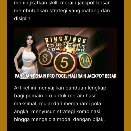
meningkatkan skill, meraih jackpot besar
membutuhkan strategi yang matang dan
disiplin.
Artikel ini menyajikan panduan lengkap
bagi pemain pro untuk meraih hasil
maksimal, mulai dari memahami pola
angka, menyusun strategi kombinasi,
hingga mengelola modal dengan bijak.