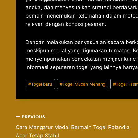
angka, dan menyesuaikan strategi berdasarka
pemain menemukan kelemahan dalam metode 
relevan dengan kondisi pasaran.
Dengan melakukan penyesuaian secara berkal
meskipun modal yang digunakan terbatas. K
menyempurnakan pendekatan menjadi kunci a
informasi seputaran togel yang lainnya hany
Post
#
Togel baru
#
Togel Mudah Menang
#
Togel Tas
Tags:
Post
PREVIOUS
Cara Mengatur Modal Bermain Togel Polandia
navigation
Agar Tetap Stabil