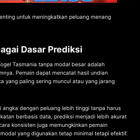
enting untuk meningkatkan peluang menang
agai Dasar Prediksi
 Togel Tasmania tanpa modal besar adalah
mnya. Pemain dapat mencatat hasil undian
ka yang paling sering muncul atau yang jarang
 angka dengan peluang lebih tinggi tanpa harus
tan berbasis data, prediksi menjadi lebih akurat
secara konsisten juga memungkinkan pemain
odal yang digunakan tetap minimal tetapi efektif.