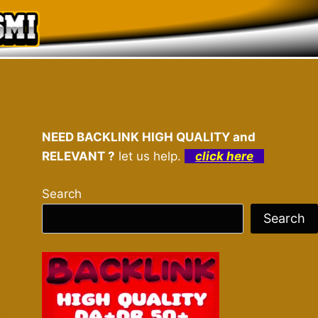
NEED BACKLINK HIGH QUALITY and
RELEVANT ?
let us help.
click here
Search
Search