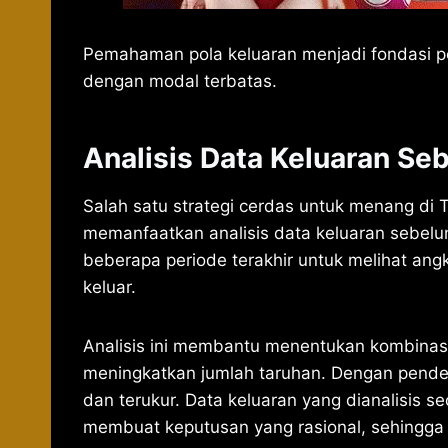
Pemahaman pola keluaran menjadi fondasi p
dengan modal terbatas.
Analisis Data Keluaran Seb
Salah satu strategi cerdas untuk menang di
memanfaatkan analisis data keluaran sebelu
beberapa periode terakhir untuk melihat ang
keluar.
Analisis ini membantu menentukan kombinasi
meningkatkan jumlah taruhan. Dengan pendeka
dan terukur. Data keluaran yang dianalisis 
membuat keputusan yang rasional, sehingga m