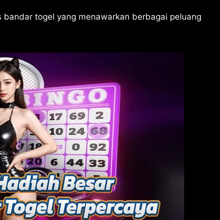
s bandar togel yang menawarkan berbagai peluang