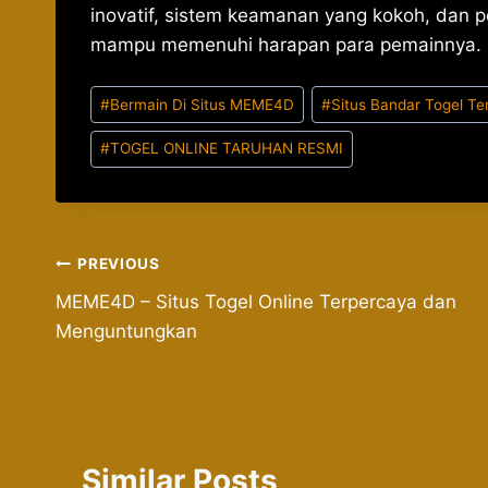
inovatif, sistem keamanan yang kokoh, dan 
mampu memenuhi harapan para pemainnya.
Post
#
Bermain Di Situs MEME4D
#
Situs Bandar Togel T
Tags:
#
TOGEL ONLINE TARUHAN RESMI
Post
PREVIOUS
MEME4D – Situs Togel Online Terpercaya dan
navigation
Menguntungkan
Similar Posts