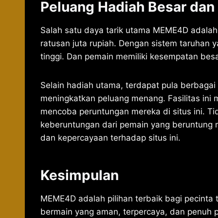
Peluang Hadiah Besar da
Salah satu daya tarik utama MEME4D adalah 
ratusan juta rupiah. Dengan sistem taruhan
tinggi. Dan pemain memiliki kesempatan bes
Selain hadiah utama, terdapat pula berbaga
meningkatkan peluang menang. Fasilitas ini 
mencoba peruntungan mereka di situs ini. T
keberuntungan dari pemain yang beruntung m
dan kepercayaan terhadap situs ini.
Kesimpulan
MEME4D adalah pilihan terbaik bagi pecinta
bermain yang aman, terpercaya, dan penuh p