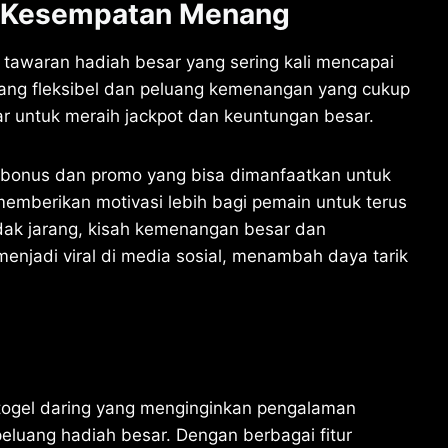
n Kesempatan Menang
tawaran hadiah besar yang sering kali mencapai
 yang fleksibel dan peluang kemenangan yang cukup
ar untuk meraih jackpot dan keuntungan besar.
i bonus dan promo yang bisa dimanfaatkan untuk
memberikan motivasi lebih bagi pemain untuk terus
idak jarang, kisah kemenangan besar dan
enjadi viral di media sosial, menambah daya tarik
 togel daring yang menginginkan pengalaman
eluang hadiah besar. Dengan berbagai fitur