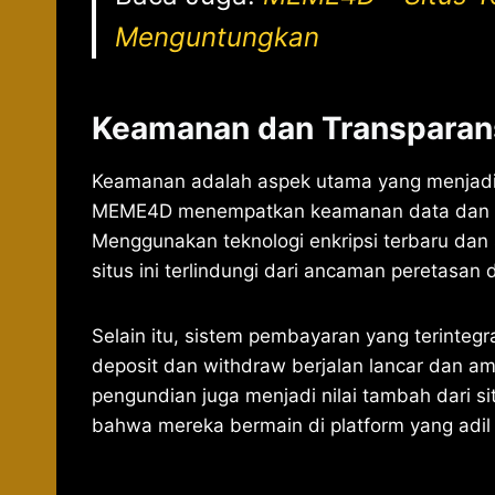
Menguntungkan
Keamanan dan Transparans
Keamanan adalah aspek utama yang menjadi p
MEME4D menempatkan keamanan data dan tra
Menggunakan teknologi enkripsi terbaru dan s
situs ini terlindungi dari ancaman peretasan
Selain itu, sistem pembayaran yang terinte
deposit dan withdraw berjalan lancar dan a
pengundian juga menjadi nilai tambah dari s
bahwa mereka bermain di platform yang adil