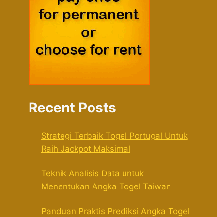
Recent Posts
Strategi Terbaik Togel Portugal Untuk
Raih Jackpot Maksimal
Teknik Analisis Data untuk
Menentukan Angka Togel Taiwan
Panduan Praktis Prediksi Angka Togel