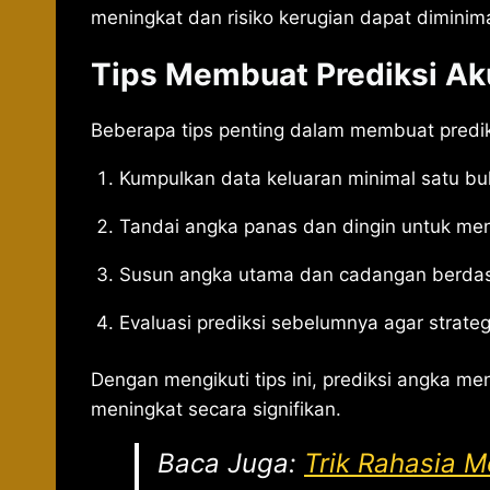
meningkat dan risiko kerugian dapat diminim
Tips Membuat Prediksi Ak
Beberapa tips penting dalam membuat prediks
Kumpulkan data keluaran minimal satu bul
Tandai angka panas dan dingin untuk men
Susun angka utama dan cadangan berdasar
Evaluasi prediksi sebelumnya agar strate
Dengan mengikuti tips ini, prediksi angka m
meningkat secara signifikan.
Baca Juga:
Trik Rahasia 