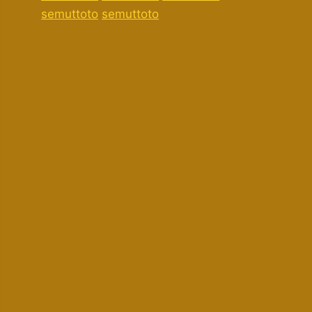
semuttoto
semuttoto