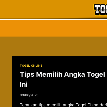
Skip
to
content
TOGEL ONLINE
Tips Memilih Angka Togel 
Ini
By
09/08/2025
admin037521
Temukan tips memilih angka Togel China dari