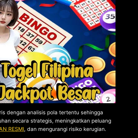
is dengan analisis pola tertentu sehingga
an secara strategis, meningkatkan peluang
AN RESMI
, dan mengurangi risiko kerugian.