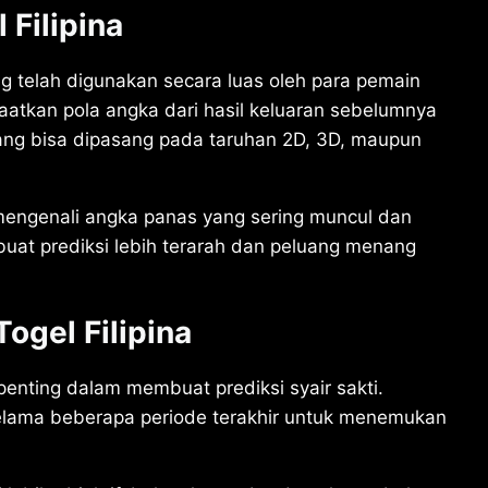
 Filipina
ng telah digunakan secara luas oleh para pemain
faatkan pola angka dari hasil keluaran sebelumnya
ng bisa dipasang pada taruhan 2D, 3D, maupun
mengenali angka panas yang sering muncul dan
mbuat prediksi lebih terarah dan peluang menang
ogel Filipina
 penting dalam membuat prediksi syair sakti.
elama beberapa periode terakhir untuk menemukan