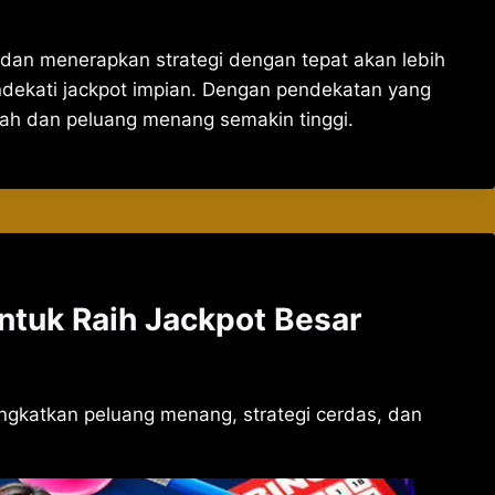
an menerapkan strategi dengan tepat akan lebih
ekati jackpot impian. Dengan pendekatan yang
arah dan peluang menang semakin tinggi.
 Untuk Raih Jackpot Besar
ningkatkan peluang menang, strategi cerdas, dan