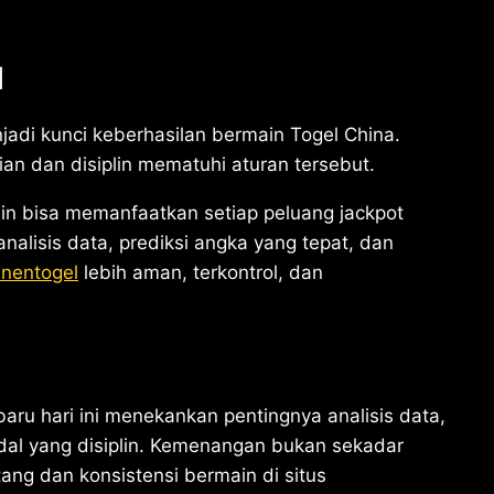
l
adi kunci keberhasilan bermain Togel China.
an dan disiplin mematuhi aturan tersebut.
in bisa memanfaatkan setiap peluang jackpot
nalisis data, prediksi angka yang tepat, dan
nentogel
lebih aman, terkontrol, dan
baru hari ini menekankan pentingnya analisis data,
al yang disiplin. Kemenangan bukan sekadar
tang dan konsistensi bermain di situs