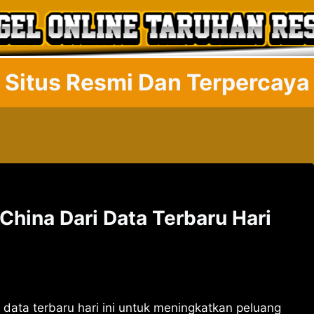
Situs Resmi Dan Terpercaya
China Dari Data Terbaru Hari
 data terbaru hari ini untuk meningkatkan peluang