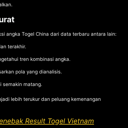
alkan.
urat
i angka Togel China dari data terbaru antara lain:
an terakhir.
getahui tren kombinasi angka.
kan pola yang dianalisis.
gi semakin matang.
enjadi lebih terukur dan peluang kemenangan
Menebak Result Togel Vietnam