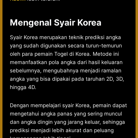
Mengenal Syair Korea
Syair Korea merupakan teknik prediksi angka
yang sudah digunakan secara turun-temurun
oleh para pemain Togel di Korea. Metode ini
memanfaatkan pola angka dari hasil keluaran
sebelumnya, mengubahnya menjadi ramalan
angka yang bisa dipakai pada taruhan 2D, 3D,
hingga 4D.
Dengan mempelajari syair Korea, pemain dapat
mengetahui angka panas yang sering muncul
dan angka dingin yang jarang keluar, sehingga
prediksi menjadi lebih akurat dan peluang