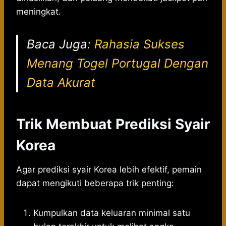
meningkat.
Baca Juga:
Rahasia Sukses
Menang Togel Portugal Dengan
Data Akurat
Trik Membuat Prediksi Syair
Korea
Agar prediksi syair Korea lebih efektif, pemain
dapat mengikuti beberapa trik penting:
Kumpulkan data keluaran minimal satu