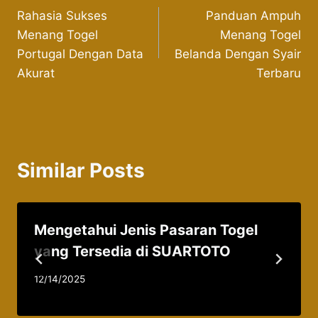
Rahasia Sukses
Panduan Ampuh
navigation
Menang Togel
Menang Togel
Portugal Dengan Data
Belanda Dengan Syair
Akurat
Terbaru
Similar Posts
Mengetahui Jenis Pasaran Togel
yang Tersedia di SUARTOTO
By
12/14/2025
admin037521