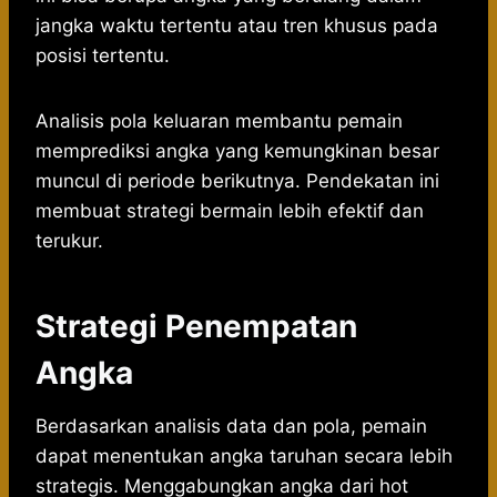
jangka waktu tertentu atau tren khusus pada
posisi tertentu.
Analisis pola keluaran membantu pemain
memprediksi angka yang kemungkinan besar
muncul di periode berikutnya. Pendekatan ini
membuat strategi bermain lebih efektif dan
terukur.
Strategi Penempatan
Angka
Berdasarkan analisis data dan pola, pemain
dapat menentukan angka taruhan secara lebih
strategis. Menggabungkan angka dari hot