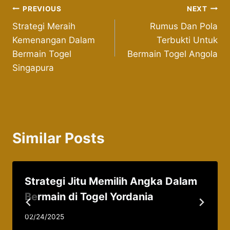
Post
PREVIOUS
NEXT
Strategi Meraih
Rumus Dan Pola
navigation
Kemenangan Dalam
Terbukti Untuk
Bermain Togel
Bermain Togel Angola
Singapura
Similar Posts
Strategi Jitu Memilih Angka Dalam
Bermain di Togel Yordania
By
02/24/2025
admin037521