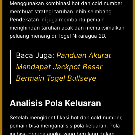
Menggunakan kombinasi hot dan cold number
membuat strategi taruhan lebih seimbang.
Pendekatan ini juga membantu pemain
menghindari taruhan acak dan memaksimalkan
peluang menang di Togel Nikaragua 2D.
Baca Juga:
Panduan Akurat
Mendapat Jackpot Besar
Bermain Togel Bullseye
Analisis Pola Keluaran
Setelah mengidentifikasi hot dan cold number,
pemain bisa menganalisis pola keluaran. Pola
ini bisa berupa angka yang berulang dalam