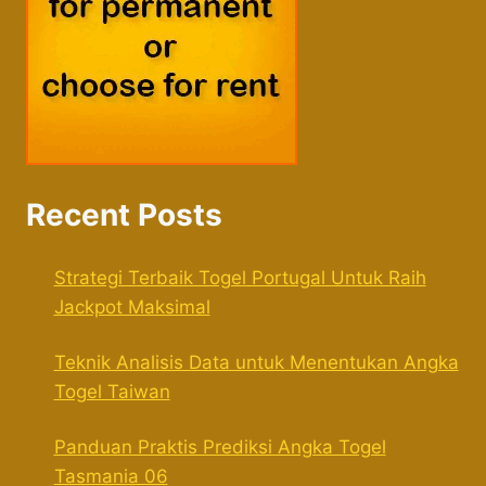
Recent Posts
Strategi Terbaik Togel Portugal Untuk Raih
Jackpot Maksimal
Teknik Analisis Data untuk Menentukan Angka
Togel Taiwan
Panduan Praktis Prediksi Angka Togel
Tasmania 06