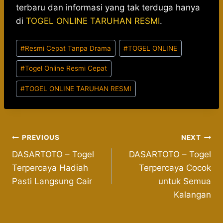
terbaru dan informasi yang tak terduga hanya
di
TOGEL ONLINE TARUHAN RESMI
.
Post
#
Resmi Cepat Tanpa Drama
#
TOGEL ONLINE
Tags:
#
Togel Online Resmi Cepat
#
TOGEL ONLINE TARUHAN RESMI
Post
PREVIOUS
NEXT
DASARTOTO – Togel
DASARTOTO – Togel
navigation
Terpercaya Hadiah
Terpercaya Cocok
Pasti Langsung Cair
untuk Semua
Kalangan