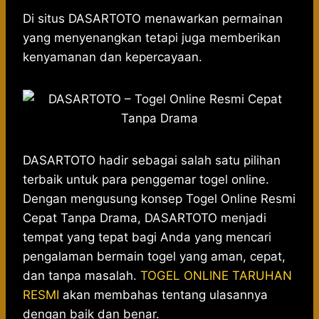
h
a
e
e
k
i
a
c
s
l
y
n
Di situs DASARTOTO menawarkan permainan
t
e
s
e
p
e
yang menyenangkan tetapi juga memberikan
s
b
e
g
e
kenyamanan dan kepercayaan.
A
o
n
r
p
o
g
a
p
k
e
m
r
DASARTOTO hadir sebagai salah satu pilihan
terbaik untuk para penggemar togel online.
Dengan mengusung konsep Togel Online Resmi
Cepat Tanpa Drama, DASARTOTO menjadi
tempat yang tepat bagi Anda yang mencari
pengalaman bermain togel yang aman, cepat,
dan tanpa masalah.
TOGEL ONLINE TARUHAN
RESMI
akan membahas tentang ulasannya
dengan baik dan benar.