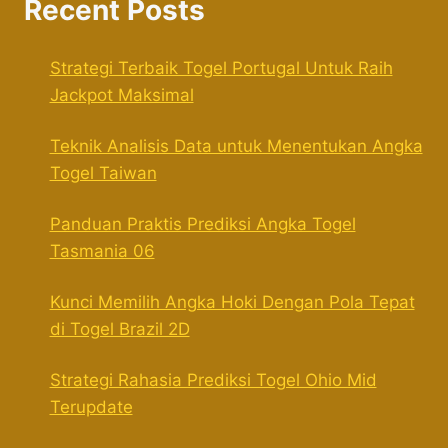
Recent Posts
Strategi Terbaik Togel Portugal Untuk Raih
Jackpot Maksimal
Teknik Analisis Data untuk Menentukan Angka
Togel Taiwan
Panduan Praktis Prediksi Angka Togel
Tasmania 06
Kunci Memilih Angka Hoki Dengan Pola Tepat
di Togel Brazil 2D
Strategi Rahasia Prediksi Togel Ohio Mid
Terupdate