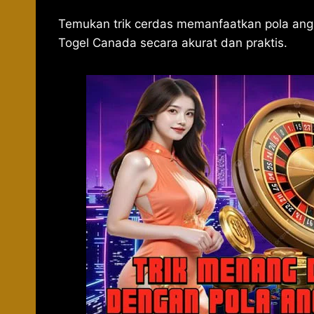
h
a
e
e
k
i
a
c
s
l
y
n
Temukan trik cerdas memanfaatkan pola ang
t
e
s
e
p
e
Togel Canada secara akurat dan praktis.
s
b
e
g
e
A
o
n
r
p
o
g
a
p
k
e
m
r