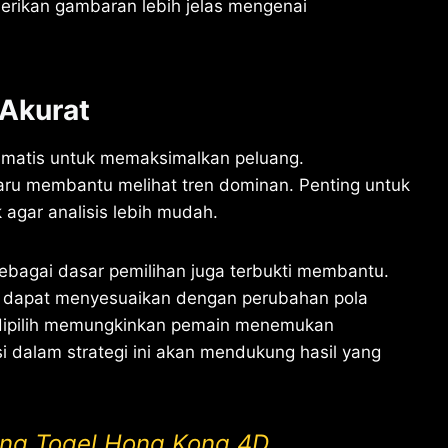
erikan gambaran lebih jelas mengenai
 Akurat
tematis untuk memaksimalkan peluang.
ru membantu melihat tren dominan. Penting untuk
gar analisis lebih mudah.
bagai dasar pemilihan juga terbukti membantu.
ri dapat menyesuaikan dengan perubahan pola
g dipilih memungkinkan pemain menemukan
si dalam strategi ini akan mendukung hasil yang
ng Togel Hong Kong 4D