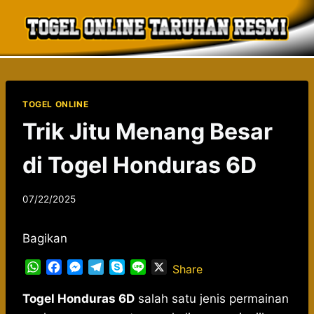
Skip
to
content
TOGEL ONLINE
Trik Jitu Menang Besar
di Togel Honduras 6D
By
07/22/2025
admin037521
Bagikan
W
F
M
T
S
L
X
Share
h
a
e
e
k
i
a
c
s
l
y
n
Togel Honduras 6D
salah satu jenis permainan
t
e
s
e
p
e