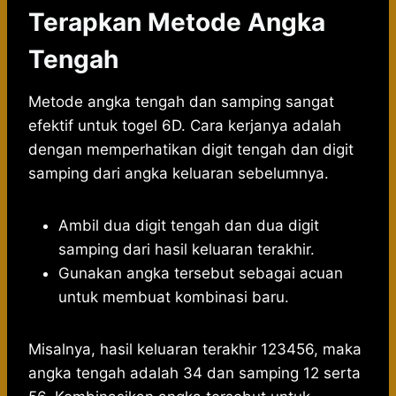
Terapkan Metode Angka
Tengah
Metode angka tengah dan samping sangat
efektif untuk togel 6D. Cara kerjanya adalah
dengan memperhatikan digit tengah dan digit
samping dari angka keluaran sebelumnya.
Ambil dua digit tengah dan dua digit
samping dari hasil keluaran terakhir.
Gunakan angka tersebut sebagai acuan
untuk membuat kombinasi baru.
Misalnya, hasil keluaran terakhir 123456, maka
angka tengah adalah 34 dan samping 12 serta