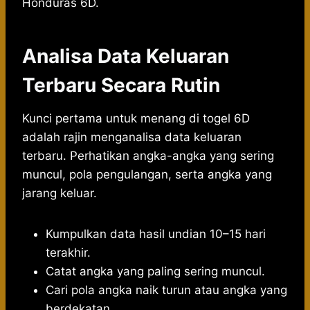
Honduras 6D.
Analisa Data Keluaran
Terbaru Secara Rutin
Kunci pertama untuk menang di togel 6D
adalah rajin menganalisa data keluaran
terbaru. Perhatikan angka-angka yang sering
muncul, pola pengulangan, serta angka yang
jarang keluar.
Kumpulkan data hasil undian 10–15 hari
terakhir.
Catat angka yang paling sering muncul.
Cari pola angka naik turun atau angka yang
berdekatan.