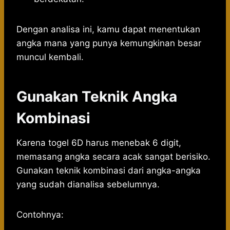
Dengan analisa ini, kamu dapat menentukan
angka mana yang punya kemungkinan besar
muncul kembali.
Gunakan Teknik Angka
Kombinasi
Karena togel 6D harus menebak 6 digit,
memasang angka secara acak sangat berisiko.
Gunakan teknik kombinasi dari angka-angka
yang sudah dianalisa sebelumnya.
Contohnya: