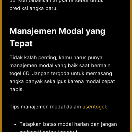
56. Kombinasikan angka tersebut untuk
prediksi angka baru.
Manajemen Modal yang
Tepat
Tidak kalah penting, kamu harus punya
manajemen modal yang baik saat bermain
togel 6D. Jangan tergoda untuk memasang
angka banyak sekaligus karena modal cepat
habis.
Tips manajemen modal dalam
asentogel
:
Tetapkan batas modal harian dan jangan