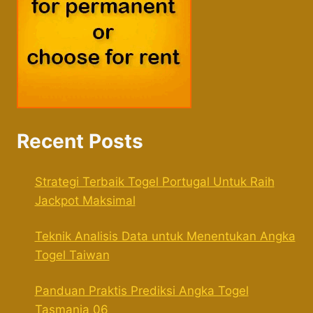
Recent Posts
Strategi Terbaik Togel Portugal Untuk Raih
Jackpot Maksimal
Teknik Analisis Data untuk Menentukan Angka
Togel Taiwan
Panduan Praktis Prediksi Angka Togel
Tasmania 06