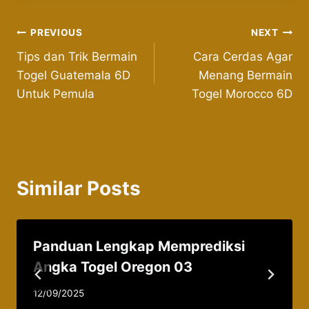
Post
PREVIOUS
NEXT
Tips dan Trik Bermain
Cara Cerdas Agar
navigation
Togel Guatemala 6D
Menang Bermain
Untuk Pemula
Togel Morocco 6D
Similar Posts
Panduan Lengkap Memprediksi
Angka Togel Oregon 03
By
12/09/2025
admin037521