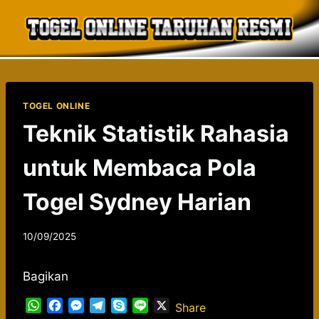
Skip
to
content
TOGEL ONLINE
Teknik Statistik Rahasia
untuk Membaca Pola
Togel Sydney Harian
By
10/09/2025
admin037521
Bagikan
W
F
M
T
S
L
X
Share