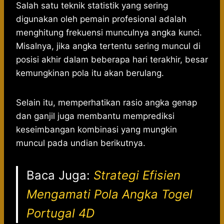
Salah satu teknik statistik yang sering
digunakan oleh pemain profesional adalah
menghitung frekuensi munculnya angka kunci.
Misalnya, jika angka tertentu sering muncul di
posisi akhir dalam beberapa hari terakhir, besar
kemungkinan pola itu akan berulang.
Selain itu, memperhatikan rasio angka genap
dan ganjil juga membantu memprediksi
keseimbangan kombinasi yang mungkin
muncul pada undian berikutnya.
Baca Juga:
Strategi Efisien
Mengamati Pola Angka Togel
Portugal 4D