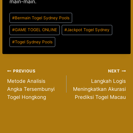
main-main.
Post
#
Bermain Togel Sydney Pools
Tags:
#
GAME TOGEL ONLINE
#
Jackpot Togel Sydney
#
Togel Sydney Pools
Post
PREVIOUS
NEXT
Metode Analisis
Langkah Logis
navigation
Angka Tersembunyi
Meningkatkan Akurasi
Togel Hongkong
Prediksi Togel Macau