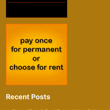
Recent Posts