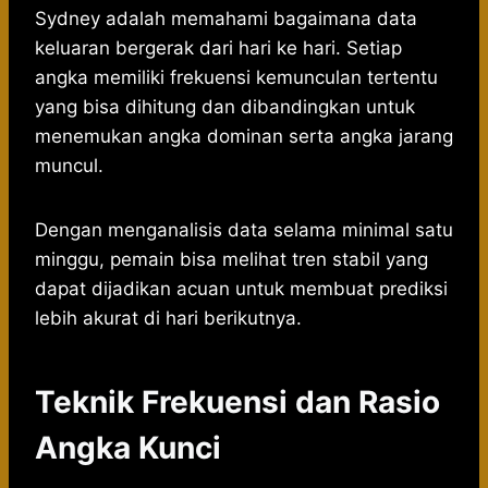
Sydney adalah memahami bagaimana data
keluaran bergerak dari hari ke hari. Setiap
angka memiliki frekuensi kemunculan tertentu
yang bisa dihitung dan dibandingkan untuk
menemukan angka dominan serta angka jarang
muncul.
Dengan menganalisis data selama minimal satu
minggu, pemain bisa melihat tren stabil yang
dapat dijadikan acuan untuk membuat prediksi
lebih akurat di hari berikutnya.
Teknik Frekuensi dan Rasio
Angka Kunci