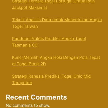
Strategi Terbaik Togel Portugal Untuk Raih
Jackpot Maksimal
Teknik Analisis Data untuk Menentukan Angka
Togel Taiwan
Panduan Praktis Prediksi Angka Togel
Tasmania 06
Kunci Memilih Angka Hoki Dengan Pola Tepat
di Togel Brazil 2D
Strategi Rahasia Prediksi Togel Ohio Mid
Terupdate
Recent Comments
No comments to show.