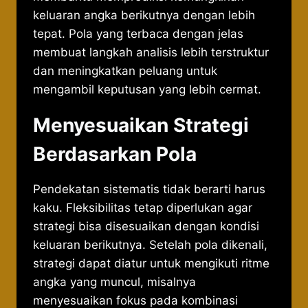
keluaran angka berikutnya dengan lebih
tepat. Pola yang terbaca dengan jelas
membuat langkah analisis lebih terstruktur
dan meningkatkan peluang untuk
mengambil keputusan yang lebih cermat.
Menyesuaikan Strategi
Berdasarkan Pola
Pendekatan sistematis tidak berarti harus
kaku. Fleksibilitas tetap diperlukan agar
strategi bisa disesuaikan dengan kondisi
keluaran berikutnya. Setelah pola dikenali,
strategi dapat diatur untuk mengikuti ritme
angka yang muncul, misalnya
menyesuaikan fokus pada kombinasi