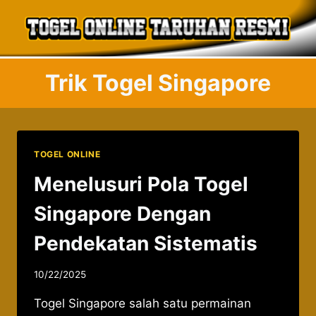
Skip
to
content
Trik Togel Singapore
TOGEL ONLINE
Menelusuri Pola Togel
Singapore Dengan
Pendekatan Sistematis
By
10/22/2025
admin037521
Togel Singapore salah satu permainan