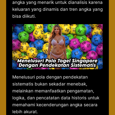
angka yang menarik untuk dianalisis karena
keluaran yang dinamis dan tren angka yang
bisa diikuti.
Menelusuri pola dengan pendekatan
sistematis bukan sekadar menebak,
melainkan memanfaatkan pengamatan,
logika, dan pencatatan data historis untuk
memahami kecenderungan angka secara
lebih akurat.