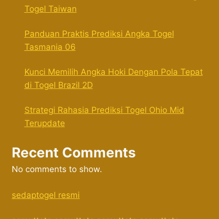
Togel Taiwan
Panduan Praktis Prediksi Angka Togel
Tasmania 06
Kunci Memilih Angka Hoki Dengan Pola Tepat
di Togel Brazil 2D
Strategi Rahasia Prediksi Togel Ohio Mid
Terupdate
Recent Comments
No comments to show.
sedaptogel resmi