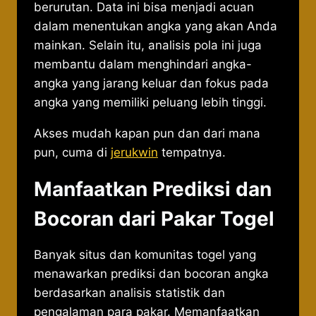
berurutan. Data ini bisa menjadi acuan
dalam menentukan angka yang akan Anda
mainkan. Selain itu, analisis pola ini juga
membantu dalam menghindari angka-
angka yang jarang keluar dan fokus pada
angka yang memiliki peluang lebih tinggi.
Akses mudah kapan pun dan dari mana
pun, cuma di
jerukwin
tempatnya.
Manfaatkan Prediksi dan
Bocoran dari Pakar Togel
Banyak situs dan komunitas togel yang
menawarkan prediksi dan bocoran angka
berdasarkan analisis statistik dan
pengalaman para pakar. Memanfaatkan