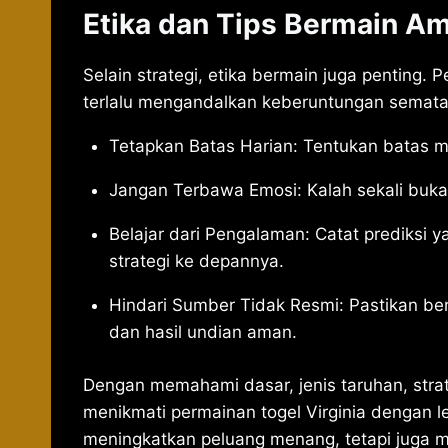
Etika dan Tips Bermain A
Selain strategi, etika bermain juga penting.
terlalu mengandalkan keberuntungan semata.
Tetapkan Batas Harian: Tentukan batas mo
Jangan Terbawa Emosi: Kalah sekali buka
Belajar dari Pengalaman: Catat prediksi 
strategi ke depannya.
Hindari Sumber Tidak Resmi: Pastikan ber
dan hasil undian aman.
Dengan memahami dasar, jenis taruhan, strat
menikmati permainan togel Virginia dengan l
meningkatkan peluang menang, tetapi juga