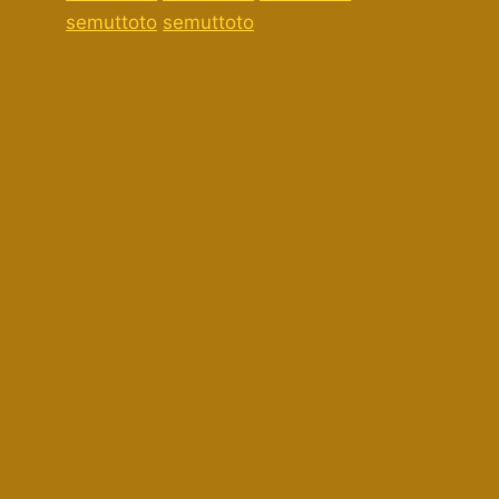
semuttoto
semuttoto