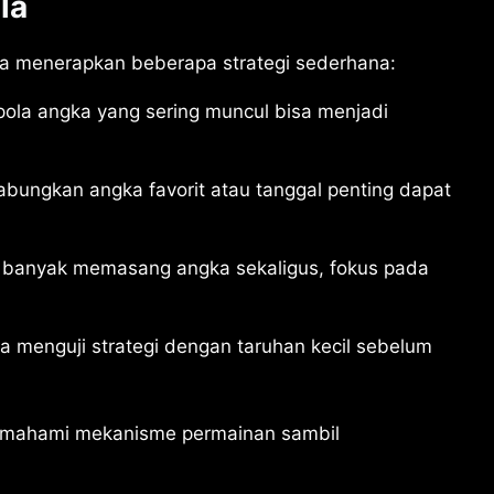
la
a menerapkan beberapa strategi sederhana:
pola angka yang sering muncul bisa menjadi
bungkan angka favorit atau tanggal penting dapat
lu banyak memasang angka sekaligus, fokus pada
ya menguji strategi dengan taruhan kecil sebelum
memahami mekanisme permainan sambil