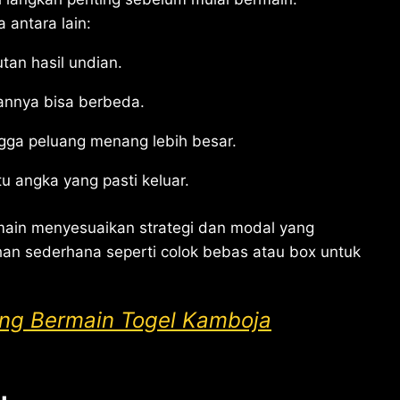
 antara lain:
tan hasil undian.
annya bisa berbeda.
gga peluang menang lebih besar.
u angka yang pasti keluar.
ain menyesuaikan strategi dan modal yang
uhan sederhana seperti colok bebas atau box untuk
ang Bermain Togel Kamboja