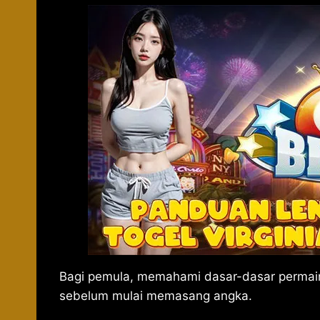
Bagi pemula, memahami dasar-dasar permaina
sebelum mulai memasang angka.