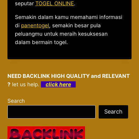
seputar
TOGEL ONLINE
.
Semakin dalam kamu memahami informasi
di
panentogel
, semakin besar pula
peluangmu untuk meraih kesuksesan
dalam bermain togel.
NEED BACKLINK HIGH QUALITY and RELEVANT
?
let us help.
click here
Search
Search