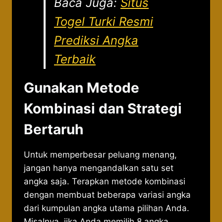
Baca Juga:
Situs
Togel Turki Resmi
Prediksi Angka
Terbaik
Gunakan Metode
Kombinasi dan Strategi
Bertaruh
Untuk memperbesar peluang menang,
jangan hanya mengandalkan satu set
angka saja. Terapkan metode kombinasi
dengan membuat beberapa variasi angka
dari kumpulan angka utama pilihan Anda.
Misalnya, jika Anda memilih 8 angka