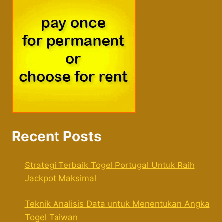
Recent Posts
Strategi Terbaik Togel Portugal Untuk Raih
Jackpot Maksimal
Teknik Analisis Data untuk Menentukan Angka
Togel Taiwan