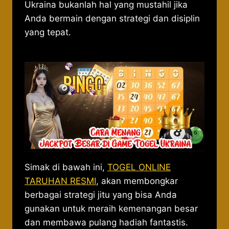
Ukraina bukanlah hal yang mustahil jika
Anda bermain dengan strategi dan disiplin
yang tepat.
Simak di bawah ini,
TOGEL ONLINE
TARUHAN RESMI
, akan membongkar
berbagai strategi jitu yang bisa Anda
gunakan untuk meraih kemenangan besar
dan membawa pulang hadiah fantastis.