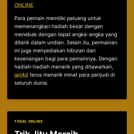
ONLINE
.
Para pemain memiliki peluang untuk
memenangkan hadiah besar dengan
menebak dengan tepat angka-angka yang
ditarik dalam undian. Selain itu, permainan
ini juga menyediakan hiburan dan
kesenangan bagi para pemainnya. Dengan
hadiah-hadiah menarik yang ditawarkan,
jari4d
terus menarik minat para penjudi di
seluruh dunia.
TOGEL ONLINE
Trik Jitu Meraih