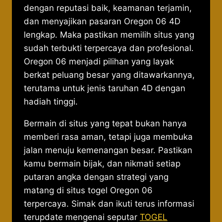
dengan reputasi baik, keamanan terjamin,
dan menyajikan pasaran Oregon 06 4D
lengkap. Maka pastikan memilih situs yang
sudah terbukti terpercaya dan profesional.
Oregon 06 menjadi pilihan yang layak
berkat peluang besar yang ditawarkannya,
terutama untuk jenis taruhan 4D dengan
hadiah tinggi.
Bermain di situs yang tepat bukan hanya
memberi rasa aman, tetapi juga membuka
jalan menuju kemenangan besar. Pastikan
kamu bermain bijak, dan nikmati setiap
putaran angka dengan strategi yang
matang di situs togel Oregon 06
terpercaya. Simak dan ikuti terus informasi
terupdate mengenai seputar
TOGEL