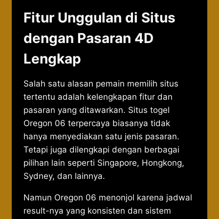
Fitur Unggulan di Situs
dengan Pasaran 4D
Lengkap
Salah satu alasan pemain memilih situs
tertentu adalah kelengkapan fitur dan
pasaran yang ditawarkan. Situs togel
Oregon 06 terpercaya biasanya tidak
hanya menyediakan satu jenis pasaran.
Tetapi juga dilengkapi dengan berbagai
pilihan lain seperti Singapore, Hongkong,
Sydney, dan lainnya.
Namun Oregon 06 menonjol karena jadwal
result-nya yang konsisten dan sistem