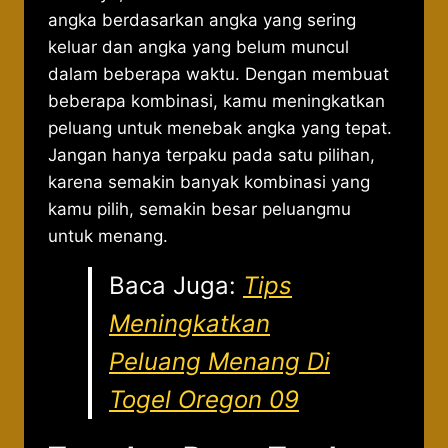
angka berdasarkan angka yang sering
keluar dan angka yang belum muncul
dalam beberapa waktu. Dengan membuat
beberapa kombinasi, kamu meningkatkan
peluang untuk menebak angka yang tepat.
Jangan hanya terpaku pada satu pilihan,
karena semakin banyak kombinasi yang
kamu pilih, semakin besar peluangmu
untuk menang.
Baca Juga:
Tips
Meningkatkan
Peluang Menang Di
Togel Oregon 09