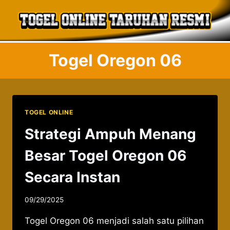
Skip
to
content
Togel Oregon 06
TOGEL ONLINE
Strategi Ampuh Menang
Besar Togel Oregon 06
Secara Instan
By
09/29/2025
admin037521
Togel Oregon 06 menjadi salah satu pilihan