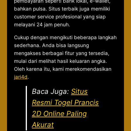
pembayaran seperti bank lokal, e-wallet,
bahkan pulsa. Situs terbaik juga memiliki
customer service profesional yang siap
melayani 24 jam penuh.
Cukup dengan mengikuti beberapa langkah
sederhana. Anda bisa langsung
mengakses berbagai fitur yang tersedia,
mulai dari melihat hasil keluaran angka.
Oleh karena itu, kami merekomendasikan
jari4d
.
Baca Juga:
Situs
Resmi Togel Prancis
2D Online Paling
Akurat