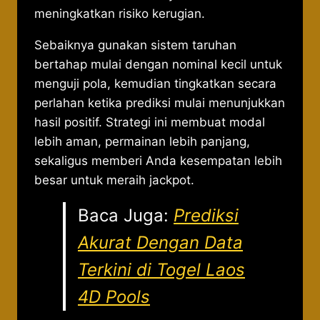
meningkatkan risiko kerugian.
Sebaiknya gunakan sistem taruhan
bertahap mulai dengan nominal kecil untuk
menguji pola, kemudian tingkatkan secara
perlahan ketika prediksi mulai menunjukkan
hasil positif. Strategi ini membuat modal
lebih aman, permainan lebih panjang,
sekaligus memberi Anda kesempatan lebih
besar untuk meraih jackpot.
Baca Juga:
Prediksi
Akurat Dengan Data
Terkini di Togel Laos
4D Pools