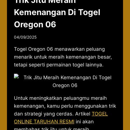
Kemenangan Di Togel
Oregon 06
By
04/09/2025
admin037521
Togel Oregon 06 menawarkan peluang
menarik untuk meraih kemenangan besar,
tetapi seperti permainan togel lainnya.
Untuk meningkatkan peluangmu meraih
kemenangan, kamu perlu menggunakan trik
dan strategi yang cerdas. Artikel
TOGEL
ONLINE TARUHAN RESMI
ini akan
membahas trik jitu untuk meraih