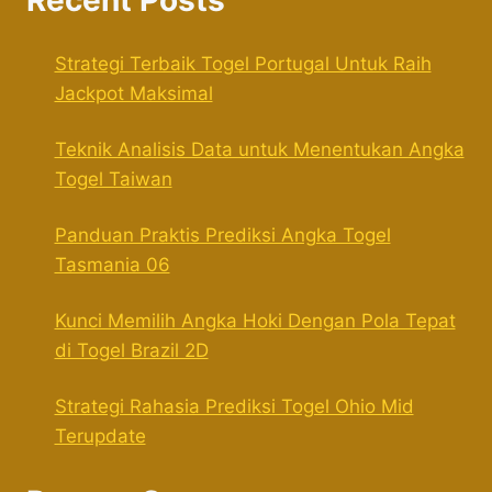
Strategi Terbaik Togel Portugal Untuk Raih
Jackpot Maksimal
Teknik Analisis Data untuk Menentukan Angka
Togel Taiwan
Panduan Praktis Prediksi Angka Togel
Tasmania 06
Kunci Memilih Angka Hoki Dengan Pola Tepat
di Togel Brazil 2D
Strategi Rahasia Prediksi Togel Ohio Mid
Terupdate