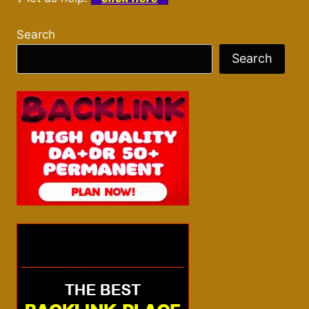
Search
Search