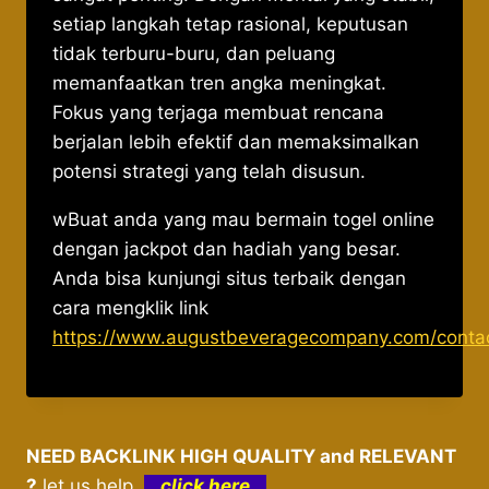
setiap langkah tetap rasional, keputusan
tidak terburu-buru, dan peluang
memanfaatkan tren angka meningkat.
Fokus yang terjaga membuat rencana
berjalan lebih efektif dan memaksimalkan
potensi strategi yang telah disusun.
wBuat anda yang mau bermain togel online
dengan jackpot dan hadiah yang besar.
Anda bisa kunjungi situs terbaik dengan
cara mengklik link
https://www.augustbeveragecompany.com/conta
NEED BACKLINK HIGH QUALITY and RELEVANT
?
let us help.
click here