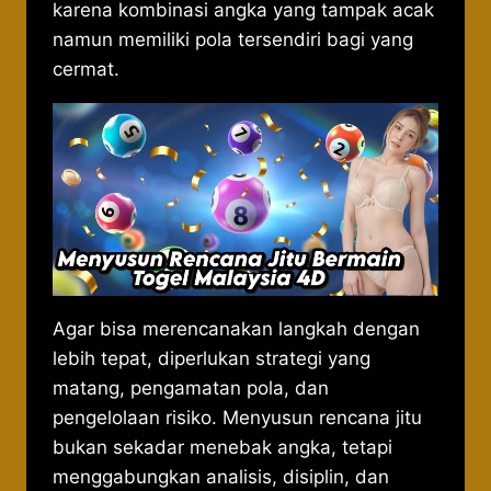
karena kombinasi angka yang tampak acak
namun memiliki pola tersendiri bagi yang
cermat.
Agar bisa merencanakan langkah dengan
lebih tepat, diperlukan strategi yang
matang, pengamatan pola, dan
pengelolaan risiko. Menyusun rencana jitu
bukan sekadar menebak angka, tetapi
menggabungkan analisis, disiplin, dan