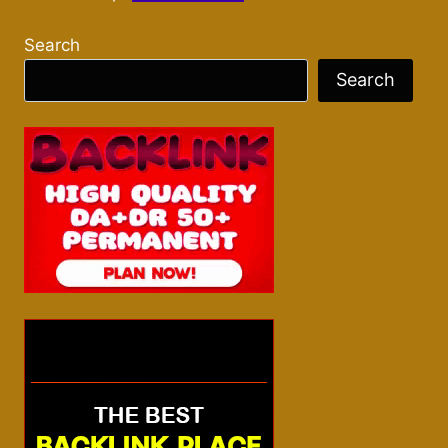
Search
Search