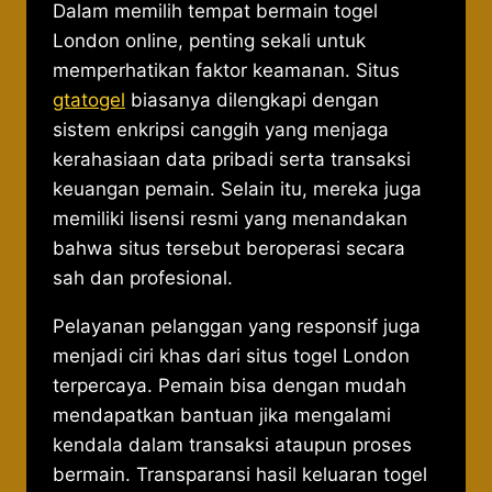
Dalam memilih tempat bermain togel
London online, penting sekali untuk
memperhatikan faktor keamanan. Situs
gtatogel
biasanya dilengkapi dengan
sistem enkripsi canggih yang menjaga
kerahasiaan data pribadi serta transaksi
keuangan pemain. Selain itu, mereka juga
memiliki lisensi resmi yang menandakan
bahwa situs tersebut beroperasi secara
sah dan profesional.
Pelayanan pelanggan yang responsif juga
menjadi ciri khas dari situs togel London
terpercaya. Pemain bisa dengan mudah
mendapatkan bantuan jika mengalami
kendala dalam transaksi ataupun proses
bermain. Transparansi hasil keluaran togel