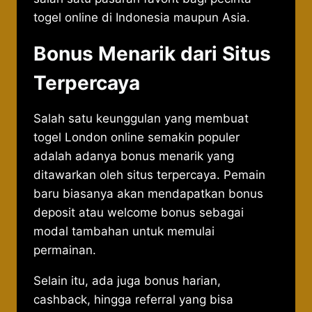
togel online di Indonesia maupun Asia.
Bonus Menarik dari Situs
Terpercaya
Salah satu keunggulan yang membuat
togel London online semakin populer
adalah adanya bonus menarik yang
ditawarkan oleh situs terpercaya. Pemain
baru biasanya akan mendapatkan bonus
deposit atau welcome bonus sebagai
modal tambahan untuk memulai
permainan.
Selain itu, ada juga bonus harian,
cashback, hingga referral yang bisa