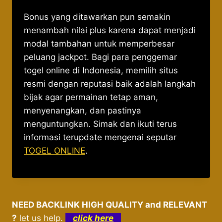
Bonus yang ditawarkan pun semakin
menambah nilai plus karena dapat menjadi
modal tambahan untuk memperbesar
peluang jackpot. Bagi para penggemar
togel online di Indonesia, memilih situs
resmi dengan reputasi baik adalah langkah
bijak agar permainan tetap aman,
menyenangkan, dan pastinya
menguntungkan. Simak dan ikuti terus
informasi terupdate mengenai seputar
TOGEL ONLINE
.
NEED BACKLINK HIGH QUALITY and RELEVANT
?
let us help.
click here