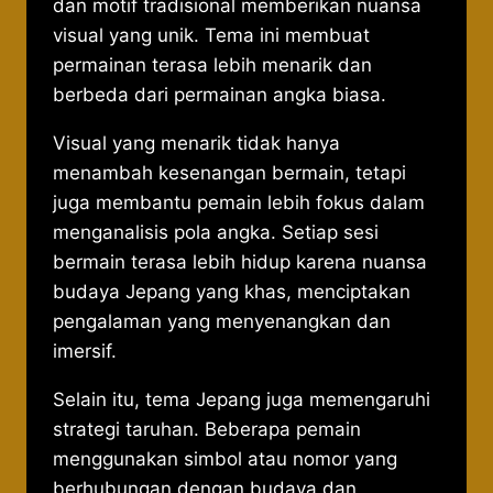
dan motif tradisional memberikan nuansa
visual yang unik. Tema ini membuat
permainan terasa lebih menarik dan
berbeda dari permainan angka biasa.
Visual yang menarik tidak hanya
menambah kesenangan bermain, tetapi
juga membantu pemain lebih fokus dalam
menganalisis pola angka. Setiap sesi
bermain terasa lebih hidup karena nuansa
budaya Jepang yang khas, menciptakan
pengalaman yang menyenangkan dan
imersif.
Selain itu, tema Jepang juga memengaruhi
strategi taruhan. Beberapa pemain
menggunakan simbol atau nomor yang
berhubungan dengan budaya dan