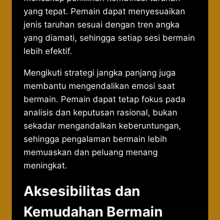
yang tepat. Pemain dapat menyesuaikan
jenis taruhan sesuai dengan tren angka
yang diamati, sehingga setiap sesi bermain
lebih efektif.
Mengikuti strategi jangka panjang juga
membantu mengendalikan emosi saat
bermain. Pemain dapat tetap fokus pada
analisis dan keputusan rasional, bukan
sekadar mengandalkan keberuntungan,
sehingga pengalaman bermain lebih
memuaskan dan peluang menang
meningkat.
Aksesibilitas dan
Kemudahan Bermain