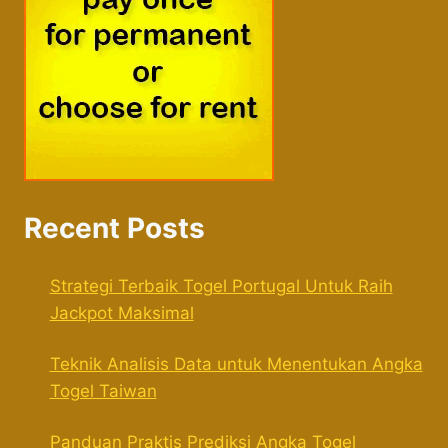
Recent Posts
Strategi Terbaik Togel Portugal Untuk Raih
Jackpot Maksimal
Teknik Analisis Data untuk Menentukan Angka
Togel Taiwan
Panduan Praktis Prediksi Angka Togel