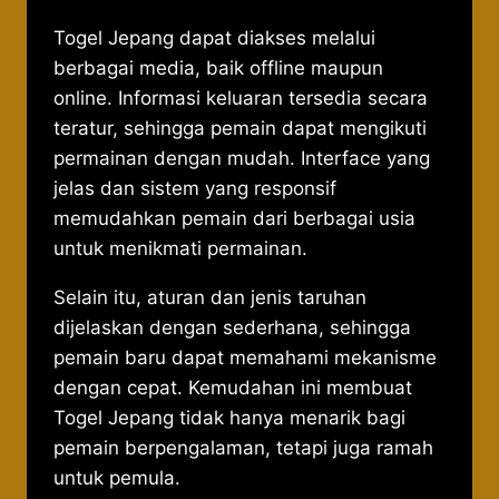
Togel Jepang dapat diakses melalui
berbagai media, baik offline maupun
online. Informasi keluaran tersedia secara
teratur, sehingga pemain dapat mengikuti
permainan dengan mudah. Interface yang
jelas dan sistem yang responsif
memudahkan pemain dari berbagai usia
untuk menikmati permainan.
Selain itu, aturan dan jenis taruhan
dijelaskan dengan sederhana, sehingga
pemain baru dapat memahami mekanisme
dengan cepat. Kemudahan ini membuat
Togel Jepang tidak hanya menarik bagi
pemain berpengalaman, tetapi juga ramah
untuk pemula.