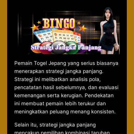
Pemain Togel Jepang yang serius biasanya
menerapkan strategi jangka panjang.
Strategi ini melibatkan analisis pola,
pencatatan hasil sebelumnya, dan evaluasi
kemenangan serta kerugian. Pendekatan
ini membuat pemain lebih terukur dan
meningkatkan peluang menang konsisten.
Selain itu, strategi jangka panjang
mencakup pemilihan kombinasi taruhan