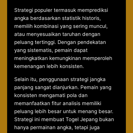
Strategi populer termasuk memprediksi
angka berdasarkan statistik historis,
memilih kombinasi yang sering muncul,
atau menyesuaikan taruhan dengan
peluang tertinggi. Dengan pendekatan
yang sistematis, pemain dapat
meningkatkan kemungkinan memperoleh
kemenangan lebih konsisten.
Selain itu, penggunaan strategi jangka
panjang sangat dianjurkan. Pemain yang
konsisten mengamati pola dan
memanfaatkan fitur analisis memiliki
peluang lebih besar untuk menang besar.
Strategi ini membuat Togel Jepang bukan
hanya permainan angka, tetapi juga