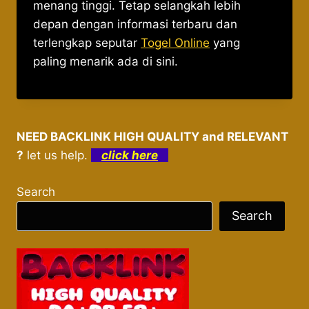
menang tinggi. Tetap selangkah lebih
depan dengan informasi terbaru dan
terlengkap seputar
Togel Online
yang
paling menarik ada di sini.
NEED BACKLINK HIGH QUALITY and RELEVANT
?
let us help.
click here
Search
Search