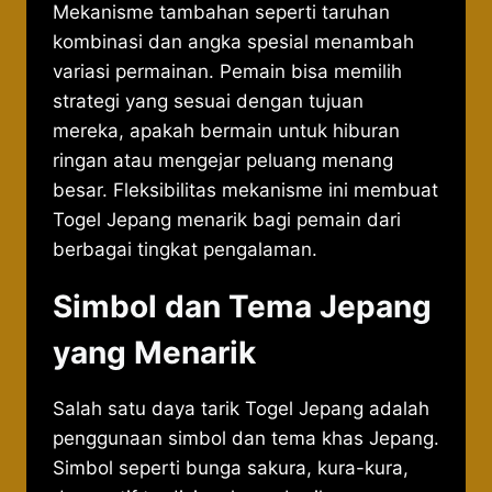
Mekanisme tambahan seperti taruhan
kombinasi dan angka spesial menambah
variasi permainan. Pemain bisa memilih
strategi yang sesuai dengan tujuan
mereka, apakah bermain untuk hiburan
ringan atau mengejar peluang menang
besar. Fleksibilitas mekanisme ini membuat
Togel Jepang menarik bagi pemain dari
berbagai tingkat pengalaman.
Simbol dan Tema Jepang
yang Menarik
Salah satu daya tarik Togel Jepang adalah
penggunaan simbol dan tema khas Jepang.
Simbol seperti bunga sakura, kura-kura,