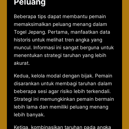
Peluang
Beberapa tips dapat membantu pemain
memaksimalkan peluang menang dalam
Togel Jepang. Pertama, manfaatkan data
historis untuk melihat tren angka yang
muncul. Informasi ini sangat berguna untuk
menentukan strategi taruhan yang lebih
akurat.
Kedua, kelola modal dengan bijak. Pemain
disarankan untuk membagi taruhan dalam
beberapa sesi agar risiko lebih terkendali.
Strategi ini memungkinkan pemain bermain
lebih lama dan memiliki peluang menang
lebih banyak.
Ketiga, kombinasikan taruhan pada angka