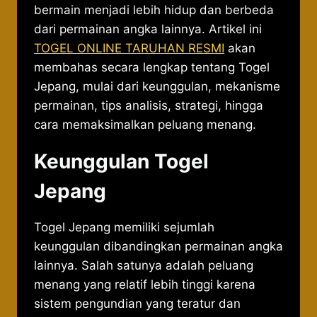
bermain menjadi lebih hidup dan berbeda
dari permainan angka lainnya. Artikel ini
TOGEL ONLINE TARUHAN RESMI
akan
membahas secara lengkap tentang Togel
Jepang, mulai dari keunggulan, mekanisme
permainan, tips analisis, strategi, hingga
cara memaksimalkan peluang menang.
Keunggulan Togel
Jepang
Togel Jepang memiliki sejumlah
keunggulan dibandingkan permainan angka
lainnya. Salah satunya adalah peluang
menang yang relatif lebih tinggi karena
sistem pengundian yang teratur dan