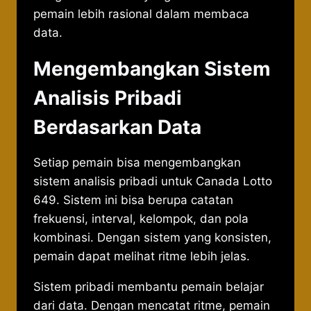
pemain lebih rasional dalam membaca
data.
Mengembangkan Sistem
Analisis Pribadi
Berdasarkan Data
Setiap pemain bisa mengembangkan
sistem analisis pribadi untuk Canada Lotto
649. Sistem ini bisa berupa catatan
frekuensi, interval, kelompok, dan pola
kombinasi. Dengan sistem yang konsisten,
pemain dapat melihat ritme lebih jelas.
Sistem pribadi membantu pemain belajar
dari data. Dengan mencatat ritme, pemain