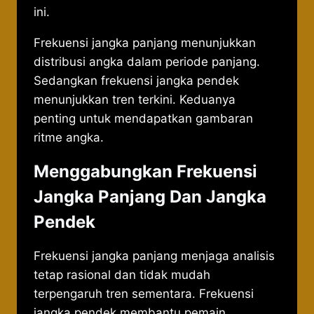
ini.
Frekuensi jangka panjang menunjukkan
distribusi angka dalam periode panjang.
Sedangkan frekuensi jangka pendek
menunjukkan tren terkini. Keduanya
penting untuk mendapatkan gambaran
ritme angka.
Menggabungkan Frekuensi
Jangka Panjang Dan Jangka
Pendek
Frekuensi jangka panjang menjaga analisis
tetap rasional dan tidak mudah
terpengaruh tren sementara. Frekuensi
jangka pendek membantu pemain