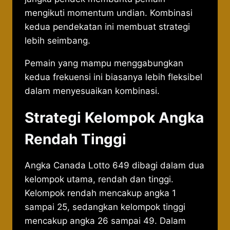
mengikuti momentum undian. Kombinasi
kedua pendekatan ini membuat strategi
lebih seimbang.
Pemain yang mampu menggabungkan
kedua frekuensi ini biasanya lebih fleksibel
dalam menyesuaikan kombinasi.
Strategi Kelompok Angka
Rendah Tinggi
Angka Canada Lotto 649 dibagi dalam dua
kelompok utama, rendah dan tinggi.
Kelompok rendah mencakup angka 1
sampai 25, sedangkan kelompok tinggi
mencakup angka 26 sampai 49. Dalam