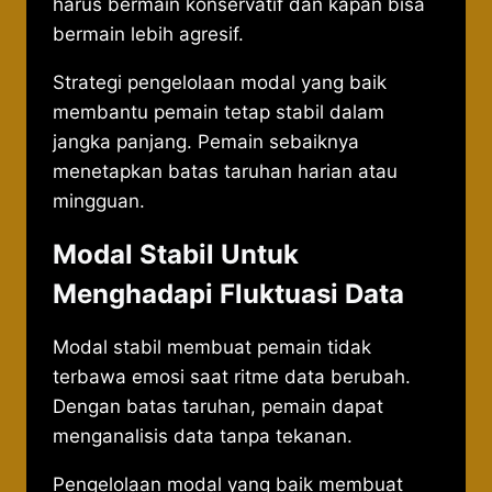
harus bermain konservatif dan kapan bisa
bermain lebih agresif.
Strategi pengelolaan modal yang baik
membantu pemain tetap stabil dalam
jangka panjang. Pemain sebaiknya
menetapkan batas taruhan harian atau
mingguan.
Modal Stabil Untuk
Menghadapi Fluktuasi Data
Modal stabil membuat pemain tidak
terbawa emosi saat ritme data berubah.
Dengan batas taruhan, pemain dapat
menganalisis data tanpa tekanan.
Pengelolaan modal yang baik membuat