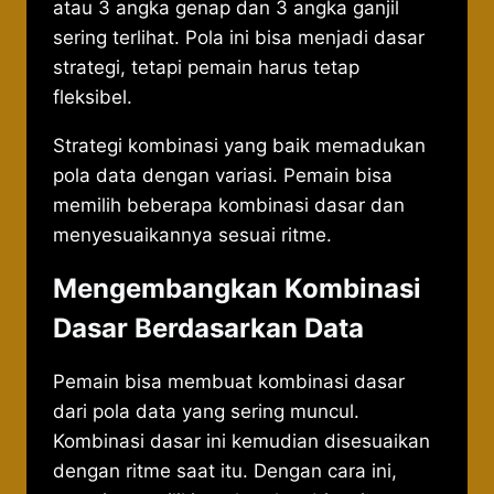
atau 3 angka genap dan 3 angka ganjil
sering terlihat. Pola ini bisa menjadi dasar
strategi, tetapi pemain harus tetap
fleksibel.
Strategi kombinasi yang baik memadukan
pola data dengan variasi. Pemain bisa
memilih beberapa kombinasi dasar dan
menyesuaikannya sesuai ritme.
Mengembangkan Kombinasi
Dasar Berdasarkan Data
Pemain bisa membuat kombinasi dasar
dari pola data yang sering muncul.
Kombinasi dasar ini kemudian disesuaikan
dengan ritme saat itu. Dengan cara ini,