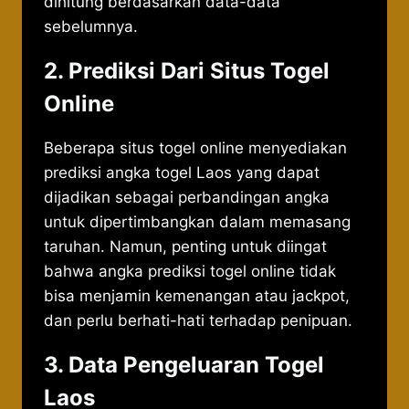
dihitung berdasarkan data-data
sebelumnya.
2. Prediksi Dari Situs Togel
Online
Beberapa situs togel online menyediakan
prediksi angka togel Laos yang dapat
dijadikan sebagai perbandingan angka
untuk dipertimbangkan dalam memasang
taruhan. Namun, penting untuk diingat
bahwa angka prediksi togel online tidak
bisa menjamin kemenangan atau jackpot,
dan perlu berhati-hati terhadap penipuan.
3. Data Pengeluaran Togel
Laos