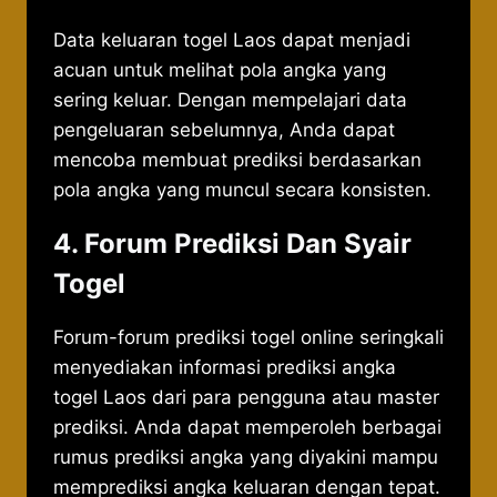
Data keluaran togel Laos dapat menjadi
acuan untuk melihat pola angka yang
sering keluar. Dengan mempelajari data
pengeluaran sebelumnya, Anda dapat
mencoba membuat prediksi berdasarkan
pola angka yang muncul secara konsisten.
4. Forum Prediksi Dan Syair
Togel
Forum-forum prediksi togel online seringkali
menyediakan informasi prediksi angka
togel Laos dari para pengguna atau master
prediksi. Anda dapat memperoleh berbagai
rumus prediksi angka yang diyakini mampu
memprediksi angka keluaran dengan tepat.