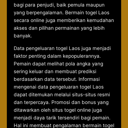
bagi para penjudi, baik pemula maupun
yang berpengalaman. Bermain togel Laos
secara online juga memberikan kemudahan
akses dan pilihan permainan yang lebih
banyak.
Data pengeluaran togel Laos juga menjadi
faktor penting dalam kepopulerannya.
Pemain dapat melihat pola angka yang
sering keluar dan membuat prediksi
berdasarkan data tersebut. Informasi
mengenai data pengeluaran togel Laos
dapat ditemukan melalui situs-situs resmi
dan terpercaya. Promosi dan bonus yang
ditawarkan oleh situs togel online juga
menjadi daya tarik tersendiri bagi pemain.
Hal ini membuat pengalaman bermain togel