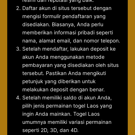
resmi dan reputasi yang baik.
Daftar akun di situs tersebut dengan
mengisi formulir pendaftaran yang
disediakan. Biasanya, Anda perlu
memberikan informasi pribadi seperti
nama, alamat email, dan nomor telepon.
Setelah mendaftar, lakukan deposit ke
akun Anda menggunakan metode
pembayaran yang disediakan oleh situs
tersebut. Pastikan Anda mengikuti
petunjuk yang diberikan untuk
melakukan deposit dengan benar.
Setelah memiliki saldo di akun Anda,
pilih jenis permainan togel Laos yang
ingin Anda mainkan. Togel Laos
umumnya memiliki variasi permainan
seperti 2D, 3D, dan 4D.