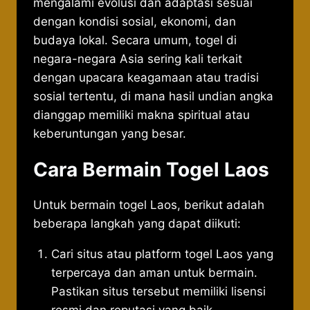
mengalami evolusi dan adaptasi sesuai
dengan kondisi sosial, ekonomi, dan
budaya lokal. Secara umum, togel di
negara-negara Asia sering kali terkait
dengan upacara keagamaan atau tradisi
sosial tertentu, di mana hasil undian angka
dianggap memiliki makna spiritual atau
keberuntungan yang besar.
Cara Bermain Togel Laos
Untuk bermain togel Laos, berikut adalah
beberapa langkah yang dapat diikuti:
Cari situs atau platform togel Laos yang
terpercaya dan aman untuk bermain.
Pastikan situs tersebut memiliki lisensi