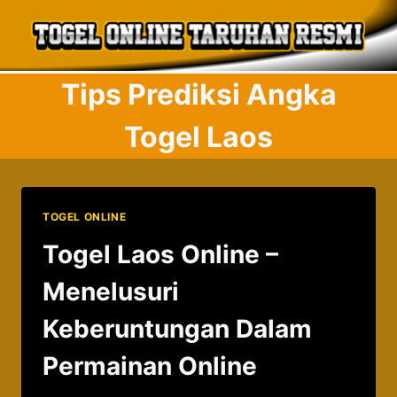
Skip
to
content
Tips Prediksi Angka
Togel Laos
TOGEL ONLINE
Togel Laos Online –
Menelusuri
Keberuntungan Dalam
Permainan Online