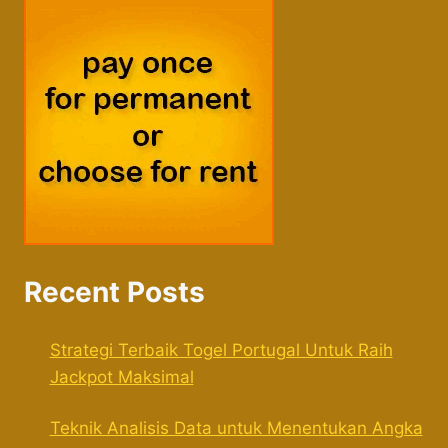
Recent Posts
Strategi Terbaik Togel Portugal Untuk Raih
Jackpot Maksimal
Teknik Analisis Data untuk Menentukan Angka