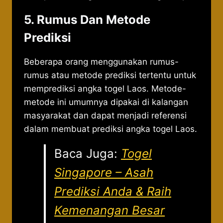
5. Rumus Dan Metode
Prediksi
Beberapa orang menggunakan rumus-
rumus atau metode prediksi tertentu untuk
memprediksi angka togel Laos. Metode-
metode ini umumnya dipakai di kalangan
masyarakat dan dapat menjadi referensi
dalam membuat prediksi angka togel Laos.
Baca Juga:
Togel
Singapore – Asah
Prediksi Anda & Raih
Kemenangan Besar