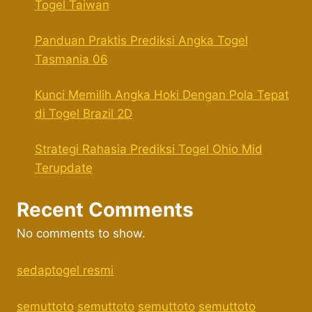
Togel Taiwan
Panduan Praktis Prediksi Angka Togel
Tasmania 06
Kunci Memilih Angka Hoki Dengan Pola Tepat
di Togel Brazil 2D
Strategi Rahasia Prediksi Togel Ohio Mid
Terupdate
Recent Comments
No comments to show.
sedaptogel resmi
semuttoto
semuttoto
semuttoto
semuttoto