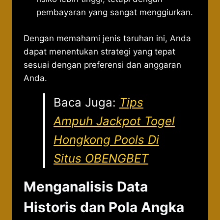
pembayaran yang sangat menggiurkan.
Dengan memahami jenis taruhan ini, Anda
dapat menentukan strategi yang tepat
sesuai dengan preferensi dan anggaran
Anda.
Baca Juga:
Tips
Ampuh Jackpot Togel
Hongkong Pools Di
Situs OBENGBET
Menganalisis Data
Historis dan Pola Angka