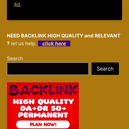
4d
.
NEED BACKLINK HIGH QUALITY and RELEVANT
?
let us help.
click here
Search
Search