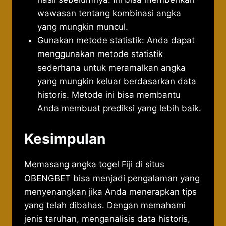
wawasan tentang kombinasi angka
yang mungkin muncul.
Gunakan metode statistik: Anda dapat
menggunakan metode statistik
sederhana untuk meramalkan angka
yang mungkin keluar berdasarkan data
historis. Metode ini bisa membantu
Anda membuat prediksi yang lebih baik.
Kesimpulan
Memasang angka togel Fiji di situs
OBENGBET bisa menjadi pengalaman yang
menyenangkan jika Anda menerapkan tips
yang telah dibahas. Dengan memahami
jenis taruhan, menganalisis data historis,