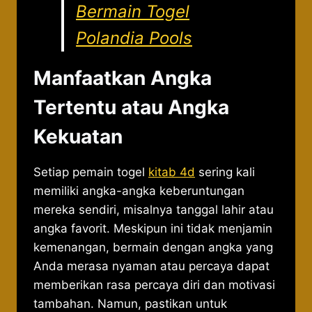
Bermain Togel
Polandia Pools
Manfaatkan Angka
Tertentu atau Angka
Kekuatan
Setiap pemain togel
kitab 4d
sering kali
memiliki angka-angka keberuntungan
mereka sendiri, misalnya tanggal lahir atau
angka favorit. Meskipun ini tidak menjamin
kemenangan, bermain dengan angka yang
Anda merasa nyaman atau percaya dapat
memberikan rasa percaya diri dan motivasi
tambahan. Namun, pastikan untuk