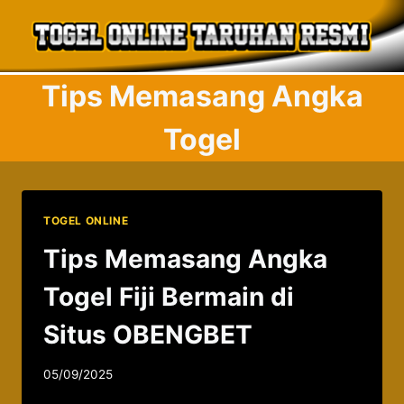
Skip
to
content
Tips Memasang Angka
Togel
TOGEL ONLINE
Tips Memasang Angka
Togel Fiji Bermain di
Situs OBENGBET
By
05/09/2025
admin037521