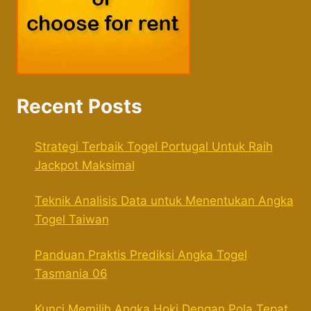
Recent Posts
Strategi Terbaik Togel Portugal Untuk Raih
Jackpot Maksimal
Teknik Analisis Data untuk Menentukan Angka
Togel Taiwan
Panduan Praktis Prediksi Angka Togel
Tasmania 06
Kunci Memilih Angka Hoki Dengan Pola Tepat