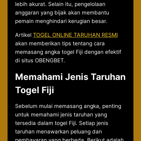
lebih akurat. Selain itu, pengelolaan
anggaran yang bijak akan membantu
pemain menghindari kerugian besar.
Artikel
TOGEL ONLINE TARUHAN RESMI
akan memberikan tips tentang cara
memasang angka togel Fiji dengan efektif
di situs OBENGBET.
Memahami Jenis Taruhan
Togel Fiji
Sebelum mulai memasang angka, penting
untuk memahami jenis taruhan yang
tersedia dalam togel Fiji. Setiap jenis
taruhan menawarkan peluang dan
pembayaran yang berbeda. Berikut adalah