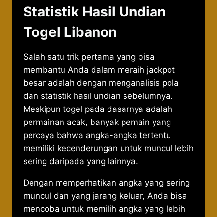
Statistik Hasil Undian
Togel Libanon
Salah satu trik pertama yang bisa
membantu Anda dalam meraih jackpot
besar adalah dengan menganalisis pola
dan statistik hasil undian sebelumnya.
Meskipun togel pada dasarnya adalah
permainan acak, banyak pemain yang
percaya bahwa angka-angka tertentu
memiliki kecenderungan untuk muncul lebih
sering daripada yang lainnya.
Dengan memperhatikan angka yang sering
muncul dan yang jarang keluar, Anda bisa
mencoba untuk memilih angka yang lebih