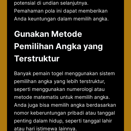
potensial di undian selanjutnya.
Pemahaman pola ini dapat memberikan
Anda keuntungan dalam memilih angka.
Gunakan Metode
Pemilihan Angka yang
Terstruktur
Banyak pemain togel menggunakan sistem
pemilihan angka yang lebih terstruktur,
seperti menggunakan numerologi atau
metode matematis untuk memilih angka.
Anda juga bisa memilih angka berdasarkan
nomor keberuntungan pribadi atau tanggal
penting dalam hidup, seperti tanggal lahir
atau hari istimewa lainnya.