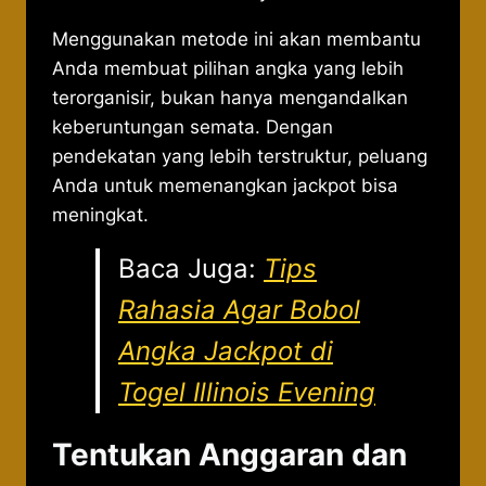
Menggunakan metode ini akan membantu
Anda membuat pilihan angka yang lebih
terorganisir, bukan hanya mengandalkan
keberuntungan semata. Dengan
pendekatan yang lebih terstruktur, peluang
Anda untuk memenangkan jackpot bisa
meningkat.
Baca Juga:
Tips
Rahasia Agar Bobol
Angka Jackpot di
Togel Illinois Evening
Tentukan Anggaran dan