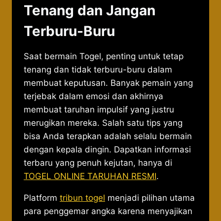
Tenang dan Jangan
Terburu-Buru
Saat bermain Togel, penting untuk tetap
tenang dan tidak terburu-buru dalam
membuat keputusan. Banyak pemain yang
terjebak dalam emosi dan akhirnya
membuat taruhan impulsif yang justru
merugikan mereka. Salah satu tips yang
bisa Anda terapkan adalah selalu bermain
dengan kepala dingin. Dapatkan informasi
terbaru yang penuh kejutan, hanya di
TOGEL ONLINE TARUHAN RESMI
.
Platform
tribun togel
menjadi pilihan utama
para penggemar angka karena menyajikan