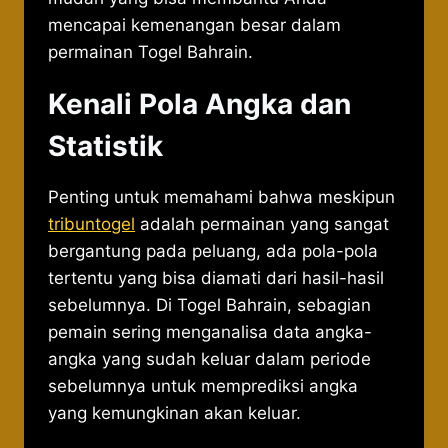
mencapai kemenangan besar dalam
permainan Togel Bahrain.
Kenali Pola Angka dan
Statistik
Penting untuk memahami bahwa meskipun
tribuntogel
adalah permainan yang sangat
bergantung pada peluang, ada pola-pola
tertentu yang bisa diamati dari hasil-hasil
sebelumnya. Di Togel Bahrain, sebagian
pemain sering menganalisa data angka-
angka yang sudah keluar dalam periode
sebelumnya untuk memprediksi angka
yang kemungkinan akan keluar.