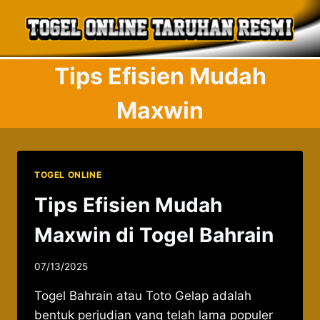
Skip
to
content
Tips Efisien Mudah
Maxwin
TOGEL ONLINE
Tips Efisien Mudah
Maxwin di Togel Bahrain
By
07/13/2025
admin037521
Togel Bahrain atau Toto Gelap adalah
bentuk perjudian yang telah lama populer