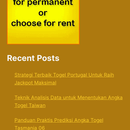
Recent Posts
Strategi Terbaik Togel Portugal Untuk Raih
Jackpot Maksimal
Teknik Analisis Data untuk Menentukan Angka
Togel Taiwan
Panduan Praktis Prediksi Angka Togel
Tasmania 06