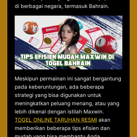
di berbagai negara, termasuk Bahrain.
Meskipun permainan ini sangat bergantung
pada keberuntungan, ada beberapa
strategi yang bisa digunakan untuk
meningkatkan peluang menang, atau yang
lebih dikenal dengan istilah Maxwin.
TOGEL ONLINE TARUHAN RESMI
akan
memberikan beberapa tips efisien dan
mudah yang bisa membantu Anda