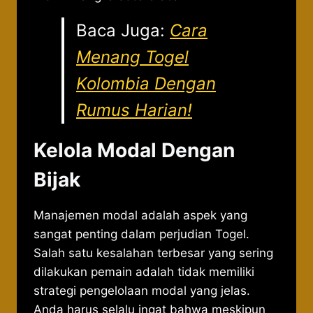
Baca Juga:
Cara
Menang Togel
Kolombia Dengan
Rumus Harian!
Kelola Modal Dengan
Bijak
Manajemen modal adalah aspek yang
sangat penting dalam perjudian Togel.
Salah satu kesalahan terbesar yang sering
dilakukan pemain adalah tidak memiliki
strategi pengelolaan modal yang jelas.
Anda harus selalu ingat bahwa meskipun