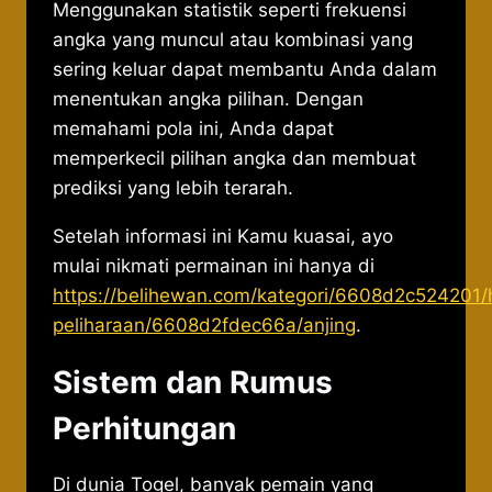
Menggunakan statistik seperti frekuensi
angka yang muncul atau kombinasi yang
sering keluar dapat membantu Anda dalam
menentukan angka pilihan. Dengan
memahami pola ini, Anda dapat
memperkecil pilihan angka dan membuat
prediksi yang lebih terarah.
Setelah informasi ini Kamu kuasai, ayo
mulai nikmati permainan ini hanya di
https://belihewan.com/kategori/6608d2c524201
peliharaan/6608d2fdec66a/anjing
.
Sistem dan Rumus
Perhitungan
Di dunia Togel, banyak pemain yang