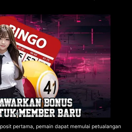
posit pertama, pemain dapat memulai petualangan