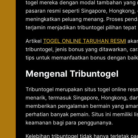
togel mereka dengan modal tambahan yang m
pasaran resmi seperti Singapore, Hongkong, d
meningkatkan peluang menang. Proses pend
terjamin menjadikan tribuntogel pilihan tepa
Artikel
TOGEL ONLINE TARUHAN RESMI
akan
tribuntogel, jenis bonus yang ditawarkan, c
tips untuk memanfaatkan bonus dengan baik
Mengenal Tribuntogel
Tribuntogel merupakan situs togel online re
menarik, termasuk Singapore, Hongkong, dan
memberikan pengalaman bermain yang aman d
perhatian banyak pemain. Situs ini memiliki
keamanan bagi para penggunanya.
Kelebihan tribuntogel tidak hanya terletak pa