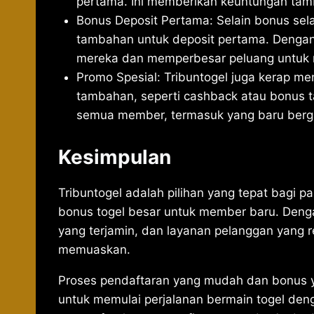
pertama. Ini memberikan keuntungan tam
Bonus Deposit Pertama: Selain bonus sel
tambahan untuk deposit pertama. Dengan
mereka dan memperbesar peluang untuk
Promo Spesial: Tribuntogel juga kerap 
tambahan, seperti cashback atau bonus ta
semua member, termasuk yang baru berg
Kesimpulan
Tribuntogel adalah pilihan yang tepat bagi 
bonus togel besar untuk member baru. Deng
yang terjamin, dan layanan pelanggan yang
memuaskan.
Proses pendaftaran yang mudah dan bonus
untuk memulai perjalanan bermain togel deng