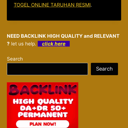
TOGEL ONLINE TARUHAN RESMI
.
NEED BACKLINK HIGH QUALITY and RELEVANT
?
let us help.
click here
Search
Search