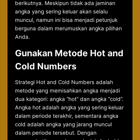
berikutnya. Meskipun tidak ada jaminan
angka yang sering keluar akan selalu
muncul, namun ini bisa menjadi petunjuk
berguna dalam merumuskan angka pilihan
Anda.
Gunakan Metode Hot and
Cold Numbers
Strategi Hot and Cold Numbers adalah
metode yang memisahkan angka menjadi
dua kategori: angka “hot” dan angka “cold”.
Angka hot adalah angka yang sering keluar
dalam periode terakhir, sementara angka
cold adalah angka yang jarang muncul
dalam periode tersebut. Dengan