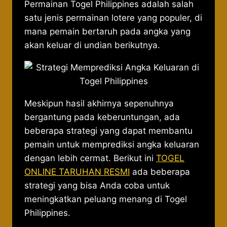
Permainan Togel Philippines adalah salah
satu jenis permainan lotere yang populer, di
mana pemain bertaruh pada angka yang
akan keluar di undian berikutnya.
Meskipun hasil akhirnya sepenuhnya
bergantung pada keberuntungan, ada
beberapa strategi yang dapat membantu
pemain untuk memprediksi angka keluaran
dengan lebih cermat. Berikut ini
TOGEL
ONLINE TARUHAN RESMI
ada beberapa
strategi yang bisa Anda coba untuk
meningkatkan peluang menang di Togel
Philippines.