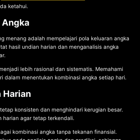
da ketahui.
n Angka
g menang adalah mempelajari pola keluaran angka
t hasil undian harian dan menganalisis angka
ar.
menjadi lebih rasional dan sistematis. Memahami
ri dalam menentukan kombinasi angka setiap hari.
 Harian
 tetap konsisten dan menghindari kerugian besar.
harian agar tetap terkendali.
agai kombinasi angka tanpa tekanan finansial.