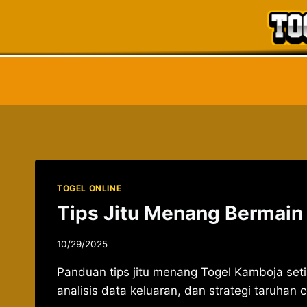
Skip
to
content
TOGEL ONLINE
Tips Jitu Menang Bermain 
By
10/29/2025
admin037521
Panduan tips jitu menang Togel Kamboja set
analisis data keluaran, dan strategi taruhan 