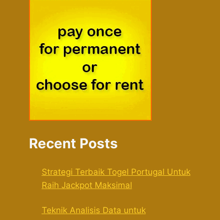
Recent Posts
Strategi Terbaik Togel Portugal Untuk
Raih Jackpot Maksimal
Teknik Analisis Data untuk