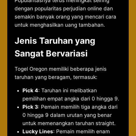
Popularitasnya terus meningkat seiring
dengan popularitas perjudian online dan
semakin banyak orang yang mencari cara
untuk menghasilkan uang tambahan.
Jenis Taruhan yang
Sangat Bervariasi
Togel Oregon memiliki beberapa jenis
taruhan yang beragam, termasuk:
Pick 4
: Taruhan ini melibatkan
pemilihan empat angka dari 0 hingga 9.
Pick 3
: Pemain memilih tiga angka dari
0 hingga 9 dalam urutan yang benar
untuk memenangkan taruhan straight.
Lucky Lines
: Pemain memilih enam