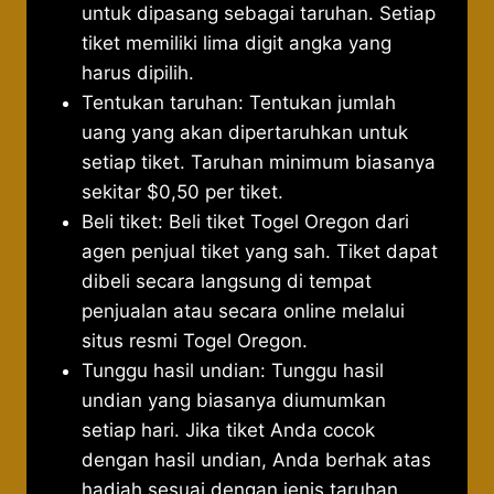
untuk dipasang sebagai taruhan. Setiap
tiket memiliki lima digit angka yang
harus dipilih.
Tentukan taruhan: Tentukan jumlah
uang yang akan dipertaruhkan untuk
setiap tiket. Taruhan minimum biasanya
sekitar $0,50 per tiket.
Beli tiket: Beli tiket Togel Oregon dari
agen penjual tiket yang sah. Tiket dapat
dibeli secara langsung di tempat
penjualan atau secara online melalui
situs resmi Togel Oregon.
Tunggu hasil undian: Tunggu hasil
undian yang biasanya diumumkan
setiap hari. Jika tiket Anda cocok
dengan hasil undian, Anda berhak atas
hadiah sesuai dengan jenis taruhan