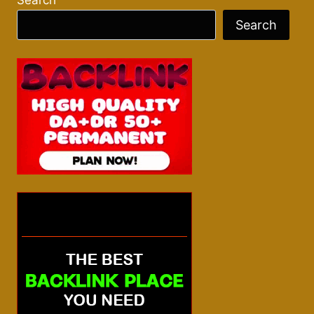
Search
Search