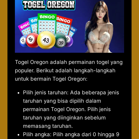
Togel Oregon adalah permainan togel yang
populer. Berikut adalah langkah-langkah
untuk bermain Togel Oregon:
Pilih jenis taruhan: Ada beberapa jenis
taruhan yang bisa dipilih dalam
permainan Togel Oregon. Pilih jenis
taruhan yang diinginkan sebelum
memasang taruhan.
Pilih angka: Pilih angka dari 0 hingga 9