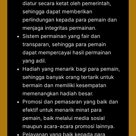
diatur secara ketat oleh pemerintah,
sehingga dapat memberikan
perlindungan kepada para pemain dan
menjaga integritas permainan.
Sistem permainan yang fair dan
transparan, sehingga para pemain
dapat mempercayai hasil permainan
yang adil.
Hadiah yang menarik bagi para pemain,
sehingga banyak orang tertarik untuk
bermain dan memiliki kesempatan
memenangkan hadiah besar.
Promosi dan pemasaran yang baik dan
efektif untuk menarik minat para
pemain, baik melalui media sosial
maupun acara-acara promosi lainnya.
Pelayanan yang baik kepada para