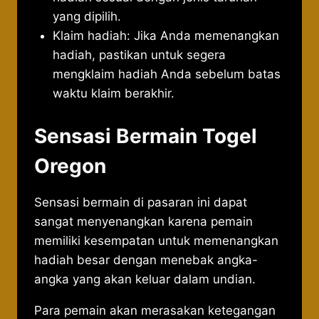
yang dipilih.
Klaim hadiah: Jika Anda memenangkan
hadiah, pastikan untuk segera
mengklaim hadiah Anda sebelum batas
waktu klaim berakhir.
Sensasi Bermain Togel
Oregon
Sensasi bermain di pasaran ini dapat
sangat menyenangkan karena pemain
memiliki kesempatan untuk memenangkan
hadiah besar dengan menebak angka-
angka yang akan keluar dalam undian.
Para pemain akan merasakan ketegangan