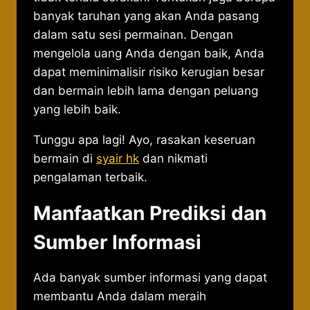
banyak taruhan yang akan Anda pasang
dalam satu sesi permainan. Dengan
mengelola uang Anda dengan baik, Anda
dapat meminimalisir risiko kerugian besar
dan bermain lebih lama dengan peluang
yang lebih baik.
Tunggu apa lagi! Ayo, rasakan keseruan
bermain di
syair hk
dan nikmati
pengalaman terbaik.
Manfaatkan Prediksi dan
Sumber Informasi
Ada banyak sumber informasi yang dapat
membantu Anda dalam meraih