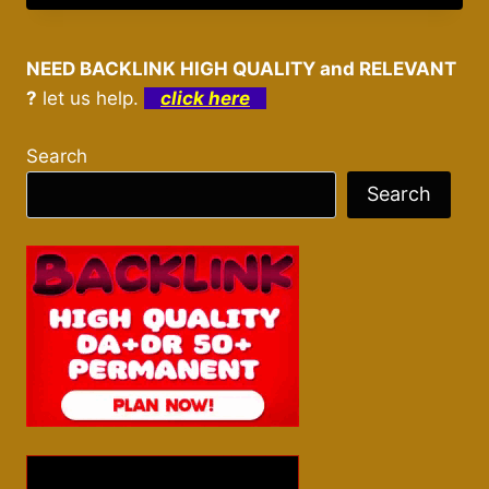
NEED BACKLINK HIGH QUALITY and RELEVANT
?
let us help.
click here
Search
Search