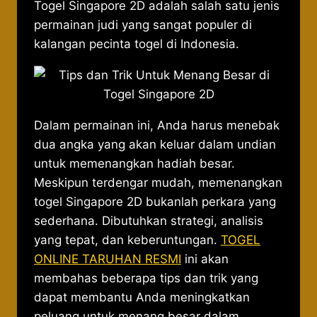
Togel Singapore 2D adalah salah satu jenis
permainan judi yang sangat populer di
kalangan pecinta togel di Indonesia.
Dalam permainan ini, Anda harus menebak
dua angka yang akan keluar dalam undian
untuk memenangkan hadiah besar.
Meskipun terdengar mudah, memenangkan
togel Singapore 2D bukanlah perkara yang
sederhana. Dibutuhkan strategi, analisis
yang tepat, dan keberuntungan.
TOGEL
ONLINE TARUHAN RESMI
ini akan
membahas beberapa tips dan trik yang
dapat membantu Anda meningkatkan
peluang untuk menang besar dalam