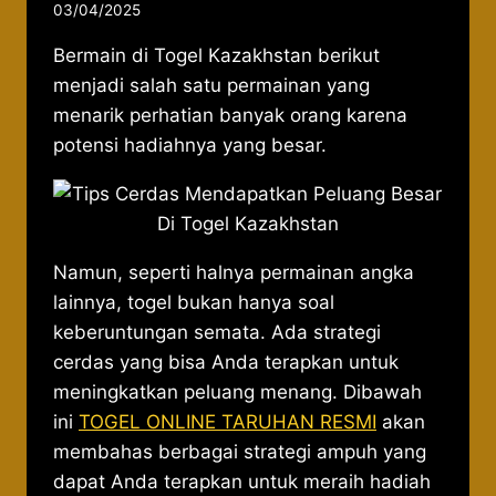
By
03/04/2025
admin037521
Bermain di Togel Kazakhstan berikut
menjadi salah satu permainan yang
menarik perhatian banyak orang karena
potensi hadiahnya yang besar.
Namun, seperti halnya permainan angka
lainnya, togel bukan hanya soal
keberuntungan semata. Ada strategi
cerdas yang bisa Anda terapkan untuk
meningkatkan peluang menang. Dibawah
ini
TOGEL ONLINE TARUHAN RESMI
akan
membahas berbagai strategi ampuh yang
dapat Anda terapkan untuk meraih hadiah