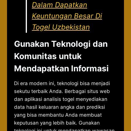
Dalam Dapatkan
Keuntungan Besar Di
Togel Uzbekistan
Gunakan Teknologi dan
Komunitas untuk
Mendapatkan Informasi
Di era modern ini, teknologi bisa menjadi
sekutu terbaik Anda. Berbagai situs web
dan aplikasi analisis togel menyediakan
data hasil keluaran angka dan prediksi
yang bisa membantu Anda membuat
keputusan yang lebih baik. Gunakan
teknologi ini untuk mendapatkan wawasan