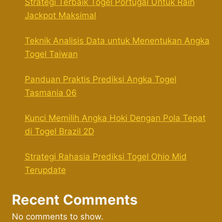
Strategi Terbaik Togel Portugal Untuk Raih
Jackpot Maksimal
Teknik Analisis Data untuk Menentukan Angka
Togel Taiwan
Panduan Praktis Prediksi Angka Togel
Tasmania 06
Kunci Memilih Angka Hoki Dengan Pola Tepat
di Togel Brazil 2D
Strategi Rahasia Prediksi Togel Ohio Mid
Terupdate
Recent Comments
No comments to show.