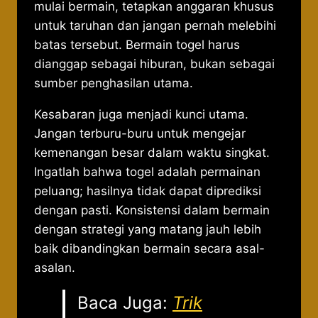
mulai bermain, tetapkan anggaran khusus
untuk taruhan dan jangan pernah melebihi
batas tersebut. Bermain togel harus
dianggap sebagai hiburan, bukan sebagai
sumber penghasilan utama.
Kesabaran juga menjadi kunci utama.
Jangan terburu-buru untuk mengejar
kemenangan besar dalam waktu singkat.
Ingatlah bahwa togel adalah permainan
peluang; hasilnya tidak dapat diprediksi
dengan pasti. Konsistensi dalam bermain
dengan strategi yang matang jauh lebih
baik dibandingkan bermain secara asal-
asalan.
Baca Juga:
Trik