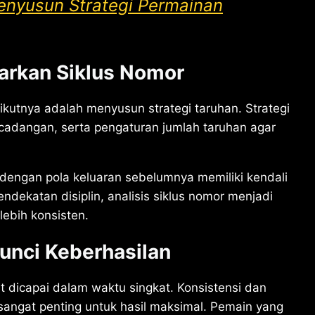
Menyusun Strategi Permainan
arkan Siklus Nomor
kutnya adalah menyusun strategi taruhan. Strategi
cadangan, serta pengaturan jumlah taruhan agar
 dengan pola keluaran sebelumnya memiliki kendali
ndekatan disiplin, analisis siklus nomor menjadi
ebih konsisten.
unci Keberhasilan
 dicapai dalam waktu singkat. Konsistensi dan
sangat penting untuk hasil maksimal. Pemain yang