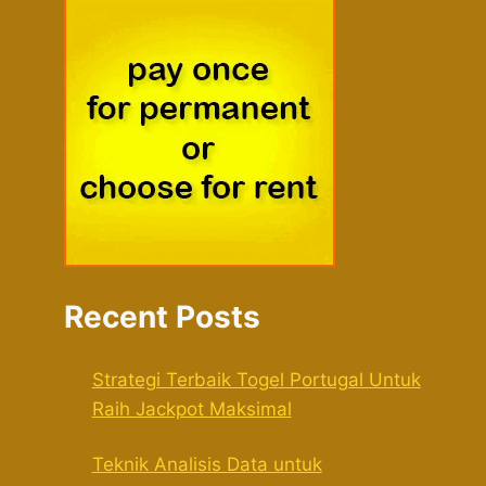
Recent Posts
Strategi Terbaik Togel Portugal Untuk
Raih Jackpot Maksimal
Teknik Analisis Data untuk