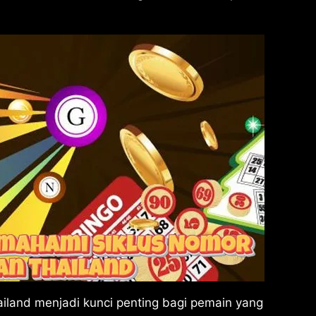
iland menjadi kunci penting bagi pemain yang