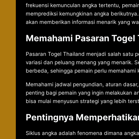
frekuensi kemunculan angka tertentu, pema
memprediksi kemungkinan angka berikutnya.
akan memberikan informasi menarik yang waj
Memahami Pasaran Togel 
Pasaran Togel Thailand menjadi salah satu 
variasi dan peluang menang yang menarik. 
berbeda, sehingga pemain perlu memahami ka
Memahami jadwal pengundian, aturan dasar, 
penting bagi pemain yang ingin melakukan an
bisa mulai menyusun strategi yang lebih te
Pentingnya Memperhatikan
Siklus angka adalah fenomena dimana angka 