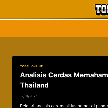
Skip
to
content
TOGEL ONLINE
Analisis Cerdas Memahami
Thailand
By
12/01/2025
admin037521
Pelajari analisis cerdas siklus nomor di pasa