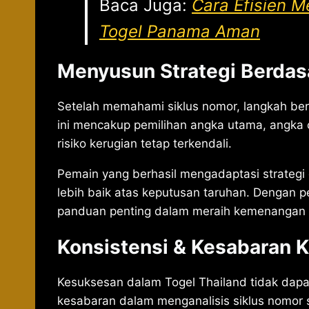
Baca Juga:
Cara Efisien 
Togel Panama Aman
Menyusun Strategi Berdas
Setelah memahami siklus nomor, langkah beri
ini mencakup pemilihan angka utama, angka 
risiko kerugian tetap terkendali.
Pemain yang berhasil mengadaptasi strategi
lebih baik atas keputusan taruhan. Dengan pe
panduan penting dalam meraih kemenangan l
Konsistensi & Kesabaran K
Kesuksesan dalam Togel Thailand tidak dapat
kesabaran dalam menganalisis siklus nomor 