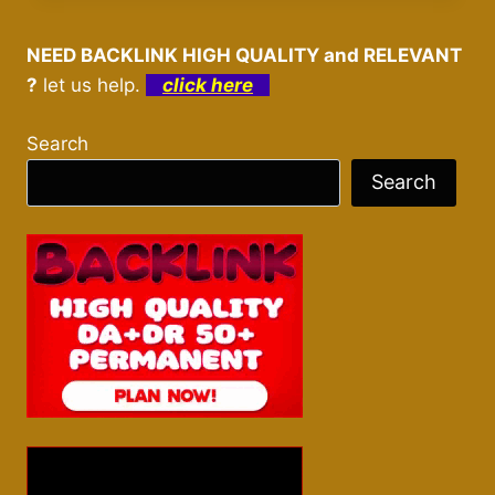
NEED BACKLINK HIGH QUALITY and RELEVANT
?
let us help.
click here
Search
Search