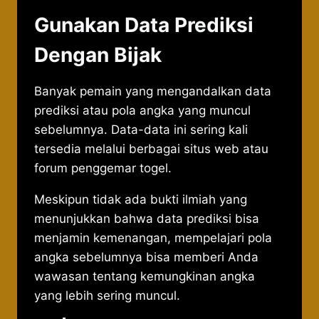
Gunakan Data Prediksi
Dengan Bijak
Banyak pemain yang mengandalkan data
prediksi atau pola angka yang muncul
sebelumnya. Data-data ini sering kali
tersedia melalui berbagai situs web atau
forum penggemar togel.
Meskipun tidak ada bukti ilmiah yang
menunjukkan bahwa data prediksi bisa
menjamin kemenangan, mempelajari pola
angka sebelumnya bisa memberi Anda
wawasan tentang kemungkinan angka
yang lebih sering muncul.