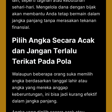
lain, seperti tagihan atau kebutuhan
sehari-hari. Mengelola dana dengan bijak
akan membantu Anda tetap bermain dalam
jangka panjang tanpa merasakan tekanan
finansial.
Pilih Angka Secara Acak
dan Jangan Terlalu
Terikat Pada Pola
Walaupun beberapa orang suka memilih
angka berdasarkan tanggal lahir atau
angka yang mereka anggap
keberuntungan, ini bisa jadi kurang efektif
dalam jangka panjang.