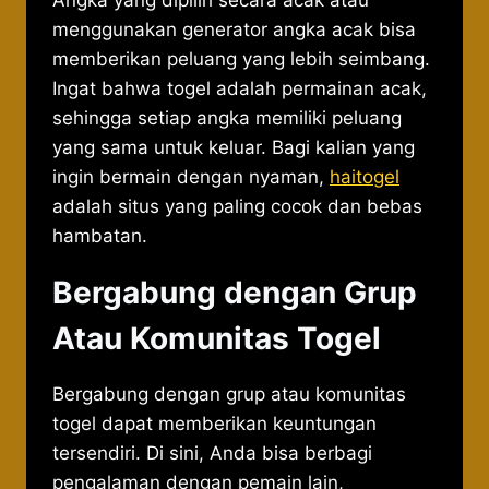
Angka yang dipilih secara acak atau
menggunakan generator angka acak bisa
memberikan peluang yang lebih seimbang.
Ingat bahwa togel adalah permainan acak,
sehingga setiap angka memiliki peluang
yang sama untuk keluar. Bagi kalian yang
ingin bermain dengan nyaman,
haitogel
adalah situs yang paling cocok dan bebas
hambatan.
Bergabung dengan Grup
Atau Komunitas Togel
Bergabung dengan grup atau komunitas
togel dapat memberikan keuntungan
tersendiri. Di sini, Anda bisa berbagi
pengalaman dengan pemain lain,