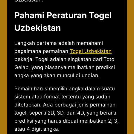
Pahami Peraturan Togel
Uzbekistan
Langkah pertama adalah memahami
bagaimana permainan
Togel Uzbekistan
bekerja. Togel adalah singkatan dari Toto
Gelap, yang biasanya melibatkan prediksi
angka yang akan muncul di undian.
Pemain harus memilih angka dalam suatu
sistem atau format tertentu yang sudah
ditetapkan. Ada berbagai jenis permainan
togel, seperti 2D, 3D, dan 4D, yang berarti
prediksi yang harus dibuat melibatkan 2, 3,
atau 4 digit angka.