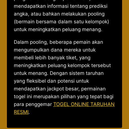
mendapatkan informasi tentang prediksi
angka, atau bahkan melakukan pooling
(bermain bersama dalam satu kelompok)
untuk meningkatkan peluang menang.
Dalam pooling, beberapa pemain akan
mengumpulkan dana mereka untuk
membeli lebih banyak tiket, yang
meningkatkan peluang kelompok tersebut
untuk menang.
Dengan sistem taruhan
yang fleksibel dan potensi untuk
mendapatkan jackpot besar, permainan
togel ini merupakan pilihan yang tepat bagi
para penggemar
TOGEL ONLINE TARUHAN
RESMI
.