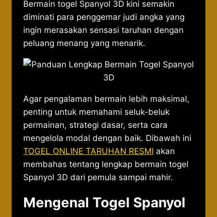
Bermain togel Spanyol 3D kini semakin
diminati para penggemar judi angka yang
ingin merasakan sensasi taruhan dengan
peluang menang yang menarik.
Agar pengalaman bermain lebih maksimal,
penting untuk memahami seluk-beluk
permainan, strategi dasar, serta cara
mengelola modal dengan baik. Dibawah ini
TOGEL ONLINE TARUHAN RESMI
akan
membahas tentang lengkap bermain togel
Spanyol 3D dari pemula sampai mahir.
Mengenal Togel Spanyol