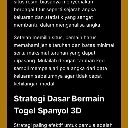
situs resmi biasanya menyediakan
berbagai fitur seperti sejarah angka
keluaran dan statistik yang sangat
membantu dalam menganalisa angka.
Setelah memilih situs, pemain harus
memahami jenis taruhan dan batas minimal
serta maksimal taruhan yang dapat
dipasang. Mulailah dengan taruhan kecil
sambil mempelajari pola angka dari data
keluaran sebelumnya agar tidak cepat
kehilangan modal.
Strategi Dasar Bermain
Togel Spanyol 3D
Strategi paling efektif untuk pemula adalah