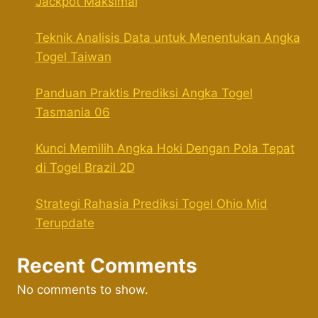
Jackpot Maksimal
Teknik Analisis Data untuk Menentukan Angka
Togel Taiwan
Panduan Praktis Prediksi Angka Togel
Tasmania 06
Kunci Memilih Angka Hoki Dengan Pola Tepat
di Togel Brazil 2D
Strategi Rahasia Prediksi Togel Ohio Mid
Terupdate
Recent Comments
No comments to show.