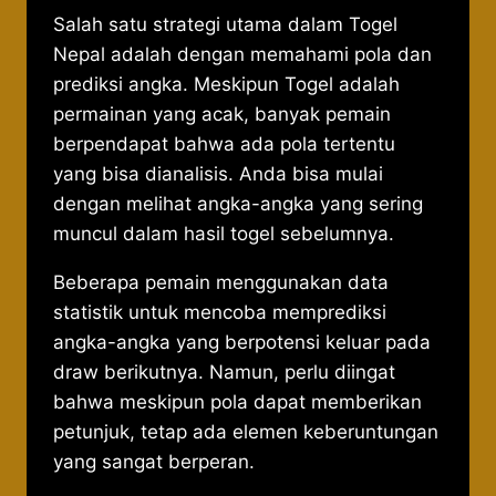
Salah satu strategi utama dalam Togel
Nepal adalah dengan memahami pola dan
prediksi angka. Meskipun Togel adalah
permainan yang acak, banyak pemain
berpendapat bahwa ada pola tertentu
yang bisa dianalisis. Anda bisa mulai
dengan melihat angka-angka yang sering
muncul dalam hasil togel sebelumnya.
Beberapa pemain menggunakan data
statistik untuk mencoba memprediksi
angka-angka yang berpotensi keluar pada
draw berikutnya. Namun, perlu diingat
bahwa meskipun pola dapat memberikan
petunjuk, tetap ada elemen keberuntungan
yang sangat berperan.