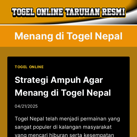
Skip
to
content
Menang di Togel Nepal
TOGEL ONLINE
Strategi Ampuh Agar
Menang di Togel Nepal
By
04/21/2025
admin037521
Togel Nepal telah menjadi permainan yang
sangat populer di kalangan masyarakat
yang mencari hiburan serta kesempatan