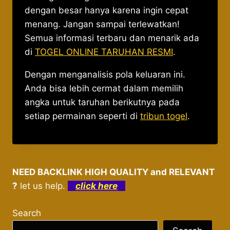
dengan besar hanya karena ingin cepat
menang. Jangan sampai terlewatkan!
Semua informasi terbaru dan menarik ada
di
TOGEL ONLINE TARUHAN RESMI
.
Dengan menganalisis pola keluaran ini.
Anda bisa lebih cermat dalam memilih
angka untuk taruhan berikutnya pada
setiap permainan seperti di
tribun togel
.
NEED BACKLINK HIGH QUALITY and RELEVANT
?
let us help.
click here
Search