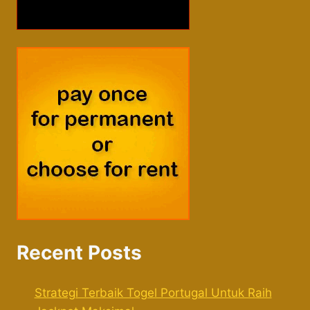
Recent Posts
Strategi Terbaik Togel Portugal Untuk Raih