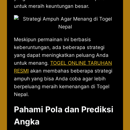
untuk meraih keuntungan besar.
Meskipun permainan ini berbasis
keberuntungan, ada beberapa strategi
yang dapat meningkatkan peluang Anda
untuk menang.
TOGEL ONLINE TARUHAN
RESMI
akan membahas beberapa strategi
ampuh yang bisa Anda coba agar lebih
berpeluang meraih kemenangan di Togel
Nepal.
Pahami Pola dan Prediksi
Angka