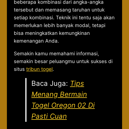
beberapa kombinasi dari angka-angka
tersebut dan memasang taruhan untuk
setiap kombinasi. Teknik ini tentu saja akan
memerlukan lebih banyak modal, tetapi
bisa meningkatkan kemungkinan
kemenangan Anda.
Semakin kamu memahami informasi,
semakin besar peluangmu untuk sukses di
situs
tribun togel
.
Baca Juga:
Tips
Menang Bermain
Togel Oregon 02 Di
Pasti Cuan