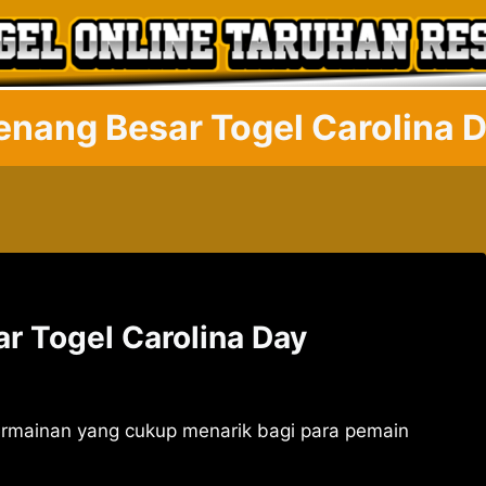
nang Besar Togel Carolina 
 Togel Carolina Day
permainan yang cukup menarik bagi para pemain