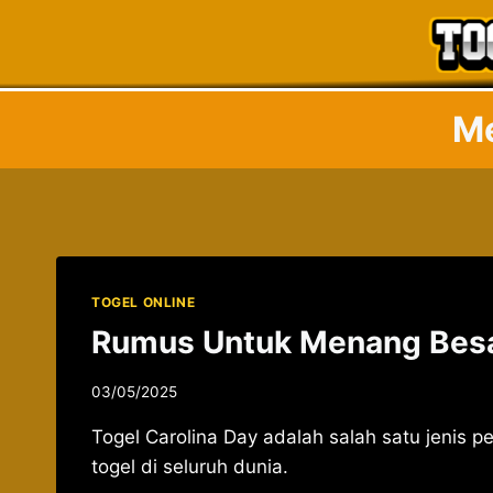
Skip
to
content
Me
TOGEL ONLINE
Rumus Untuk Menang Besar
By
03/05/2025
admin037521
Togel Carolina Day adalah salah satu jenis 
togel di seluruh dunia.