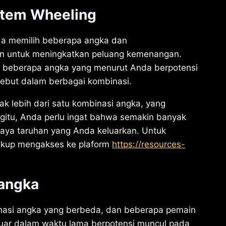
stem Wheeling
da memilih beberapa angka dan
n untuk meningkatkan peluang kemenangan.
ih beberapa angka yang menurut Anda berpotensi
sebut dalam berbagai kombinasi.
 lebih dari satu kombinasi angka, yang
itu, Anda perlu ingat bahwa semakin banyak
iaya taruhan yang Anda keluarkan. Untuk
ukup mengakses ke plaform
https://resources-
Langka
inasi angka yang berbeda, dan beberapa pemain
uar dalam waktu lama berpotensi muncul pada