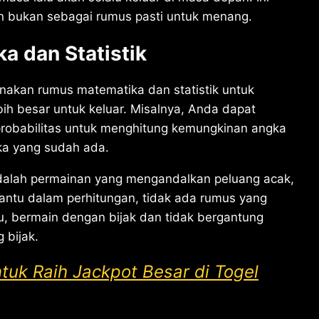
 bukan sebagai rumus pasti untuk menang.
 dan Statistik
nakan rumus matematika dan statistik untuk
ih besar untuk keluar. Misalnya, Anda dapat
robabilitas untuk menghitung kemungkinan angka
ka yang sudah ada.
adalah permainan yang mengandalkan peluang acak,
ntu dalam perhitungan, tidak ada rumus yang
, bermain dengan bijak dan tidak bergantung
 bijak.
uk Raih Jackpot Besar di Togel