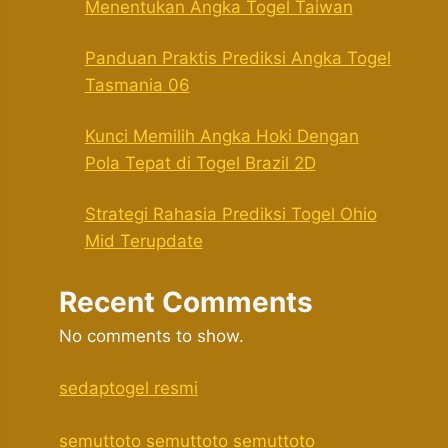
Menentukan Angka Togel Taiwan
Panduan Praktis Prediksi Angka Togel
Tasmania 06
Kunci Memilih Angka Hoki Dengan
Pola Tepat di Togel Brazil 2D
Strategi Rahasia Prediksi Togel Ohio
Mid Terupdate
Recent Comments
No comments to show.
sedaptogel resmi
semuttoto
semuttoto
semuttoto