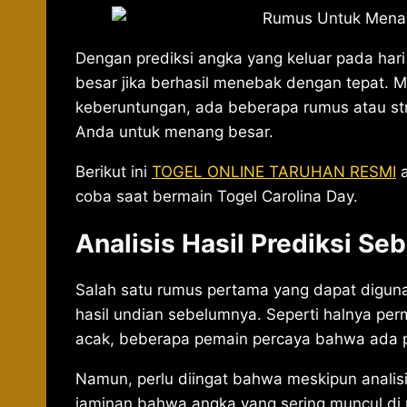
Dengan prediksi angka yang keluar pada har
besar jika berhasil menebak dengan tepat. 
keberuntungan, ada beberapa rumus atau st
Anda untuk menang besar.
Berikut ini
TOGEL ONLINE TARUHAN RESMI
a
coba saat bermain Togel Carolina Day.
Analisis Hasil Prediksi S
Salah satu rumus pertama yang dapat diguna
hasil undian sebelumnya. Seperti halnya perm
acak, beberapa pemain percaya bahwa ada pol
Namun, perlu diingat bahwa meskipun analis
jaminan bahwa angka yang sering muncul di m