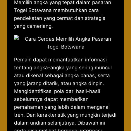
Memilih angka yang tepat dalam pasaran
Togel Botswana membutuhkan cara
pendekatan yang cermat dan strategis
yang cemerlang.
Pemain dapat memanfaatkan informasi
tentang angka-angka yang sering muncul
atau dikenal sebagai angka panas, serta
yang jarang ditarik, atau angka dingin.
Mengidentifikasi pola dari hasil-hasil
sebelumnya dapat memberikan
pemahaman yang lebih dalam mengenai
tren. Dan karakteristik yang mungkin terjadi
dalam undian selanjutnya. Dibawah ini
anda bisa melihat berbagai informasi