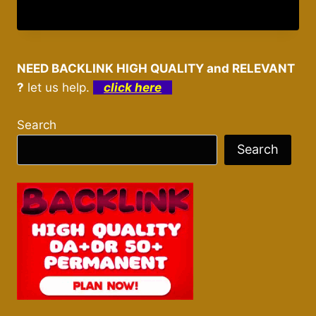
NEED BACKLINK HIGH QUALITY and RELEVANT
?
let us help.
click here
Search
Search