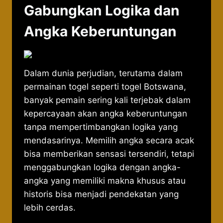
Gabungkan Logika dan
Angka Keberuntungan
Dalam dunia perjudian, terutama dalam
permainan togel seperti togel Botswana,
banyak pemain sering kali terjebak dalam
kepercayaan akan angka keberuntungan
tanpa mempertimbangkan logika yang
mendasarinya. Memilih angka secara acak
bisa memberikan sensasi tersendiri, tetapi
menggabungkan logika dengan angka-
angka yang memiliki makna khusus atau
historis bisa menjadi pendekatan yang
lebih cerdas.