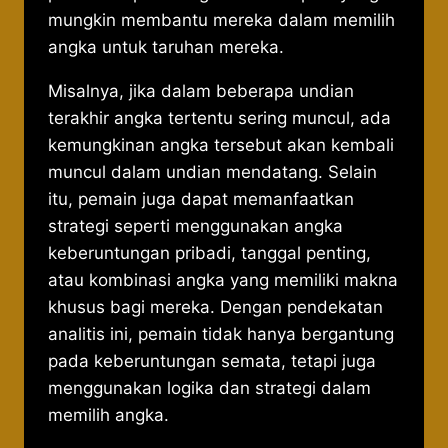
mungkin membantu mereka dalam memilih
angka untuk taruhan mereka.
Misalnya, jika dalam beberapa undian
terakhir angka tertentu sering muncul, ada
kemungkinan angka tersebut akan kembali
muncul dalam undian mendatang. Selain
itu, pemain juga dapat memanfaatkan
strategi seperti menggunakan angka
keberuntungan pribadi, tanggal penting,
atau kombinasi angka yang memiliki makna
khusus bagi mereka. Dengan pendekatan
analitis ini, pemain tidak hanya bergantung
pada keberuntungan semata, tetapi juga
menggunakan logika dan strategi dalam
memilih angka.