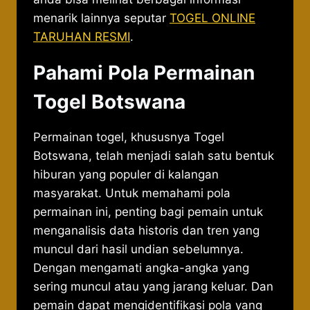
menarik lainnya seputar
TOGEL ONLINE
TARUHAN RESMI
.
Pahami Pola Permainan
Togel Botswana
Permainan togel, khususnya Togel
Botswana, telah menjadi salah satu bentuk
hiburan yang populer di kalangan
masyarakat. Untuk memahami pola
permainan ini, penting bagi pemain untuk
menganalisis data historis dan tren yang
muncul dari hasil undian sebelumnya.
Dengan mengamati angka-angka yang
sering muncul atau yang jarang keluar. Dan
pemain dapat mengidentifikasi pola yang