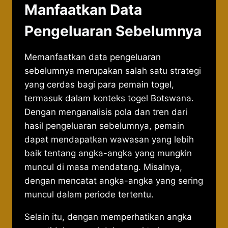
Manfaatkan Data
Pengeluaran Sebelumnya
Memanfaatkan data pengeluaran
sebelumnya merupakan salah satu strategi
yang cerdas bagi para pemain togel,
termasuk dalam konteks togel Botswana.
Dengan menganalisis pola dan tren dari
hasil pengeluaran sebelumnya, pemain
dapat mendapatkan wawasan yang lebih
baik tentang angka-angka yang mungkin
muncul di masa mendatang. Misalnya,
dengan mencatat angka-angka yang sering
muncul dalam periode tertentu.
Selain itu, dengan memperhatikan angka