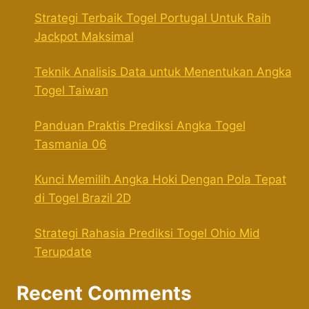
Strategi Terbaik Togel Portugal Untuk Raih
Jackpot Maksimal
Teknik Analisis Data untuk Menentukan Angka
Togel Taiwan
Panduan Praktis Prediksi Angka Togel
Tasmania 06
Kunci Memilih Angka Hoki Dengan Pola Tepat
di Togel Brazil 2D
Strategi Rahasia Prediksi Togel Ohio Mid
Terupdate
Recent Comments