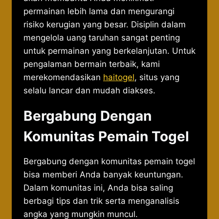
permainan lebih lama dan mengurangi
risiko kerugian yang besar. Disiplin dalam
mengelola uang taruhan sangat penting
untuk permainan yang berkelanjutan. Untuk
pengalaman bermain terbaik, kami
merekomendasikan
haitogel
, situs yang
selalu lancar dan mudah diakses.
Bergabung Dengan
Komunitas Pemain Togel
Bergabung dengan komunitas pemain togel
bisa memberi Anda banyak keuntungan.
Dalam komunitas ini, Anda bisa saling
berbagi tips dan trik serta menganalisis
angka yang mungkin muncul.