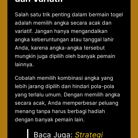
Salah satu trik penting dalam bermain togel
adalah memilih angka secara acak dan
variatif. Jangan hanya mengandalkan
angka keberuntungan atau tanggal lahir
Anda, karena angka-angka tersebut
mungkin juga dipilih oleh banyak pemain
lainnya.
Cobalah memilih kombinasi angka yang
lebih jarang dipilih dan hindari pola-pola
yang terlalu umum. Dengan memilih angka
secara acak, Anda memperbesar peluang
menang tanpa harus berbagi hadiah
dengan banyak pemain lain.
Baca Juga:
Strategi