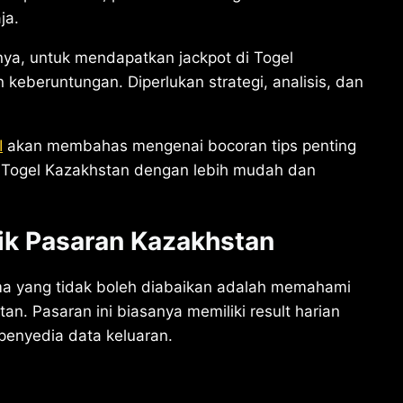
ja.
nya, untuk mendapatkan jackpot di Togel
eberuntungan. Diperlukan strategi, analisis, dan
I
akan membahas mengenai bocoran tips penting
 Togel Kazakhstan dengan lebih mudah dan
stik Pasaran Kazakhstan
a yang tidak boleh diabaikan adalah memahami
an. Pasaran ini biasanya memiliki result harian
 penyedia data keluaran.