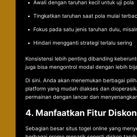
Awali dengan taruhan kecil untuk uji pola
Tingkatkan taruhan saat pola mulai terba
Fokus pada satu jenis taruhan dulu, misa
Hindari mengganti strategi terlalu sering
Konsistensi lebih penting dibanding keberu
juga bisa mengontrol modal dengan lebih bij
Di sini. Anda akan menemukan berbagai pili
platform yang mudah diakses dan dioperasi
permainan dengan lancar dan menyenangkan
4. Manfaatkan Fitur Disko
Sebagian besar situs togel online yang me
berbagai promo menarik seperti diskon taru