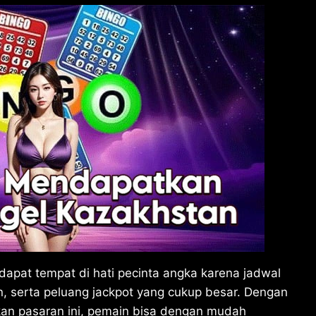
dapat tempat di hati pecinta angka karena jadwal
an, serta peluang jackpot yang cukup besar. Dengan
kan pasaran ini, pemain bisa dengan mudah