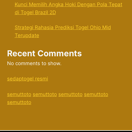
Kunci Memilih Angka Hoki Dengan Pola Tepat
di Togel Brazil 2D
Strategi Rahasia Prediksi Togel Ohio Mid
Terupdate
Recent Comments
No comments to show.
sedaptogel resmi
semuttoto
semuttoto
semuttoto
semuttoto
semuttoto