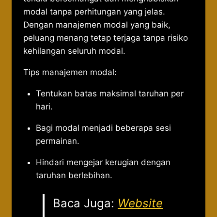
modal tanpa perhitungan yang jelas.
Dengan manajemen modal yang baik,
peluang menang tetap terjaga tanpa risiko
kehilangan seluruh modal.
Tips manajemen modal:
Tentukan batas maksimal taruhan per
hari.
Bagi modal menjadi beberapa sesi
permainan.
Hindari mengejar kerugian dengan
taruhan berlebihan.
Baca Juga:
Website