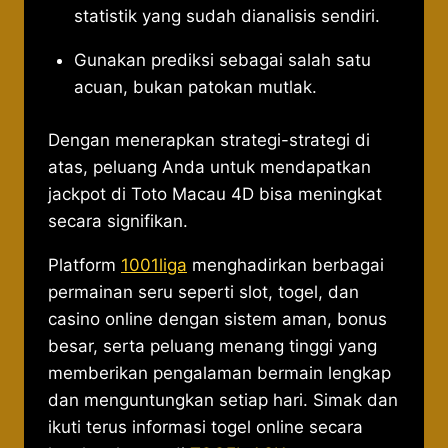
statistik yang sudah dianalisis sendiri.
Gunakan prediksi sebagai salah satu
acuan, bukan patokan mutlak.
Dengan menerapkan strategi-strategi di
atas, peluang Anda untuk mendapatkan
jackpot di Toto Macau 4D bisa meningkat
secara signifikan.
Platform
1001liga
menghadirkan berbagai
permainan seru seperti slot, togel, dan
casino online dengan sistem aman, bonus
besar, serta peluang menang tinggi yang
memberikan pengalaman bermain lengkap
dan menguntungkan setiap hari. Simak dan
ikuti terus informasi togel online secara