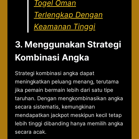
Togel Oman
Terlengkap Dengan
Keamanan Tinggi
3. Menggunakan Strategi
Kombinasi Angka
Strategi kombinasi angka dapat
meningkatkan peluang menang, terutama
jika pemain bermain lebih dari satu tipe
taruhan. Dengan mengkombinasikan angka
secara sistematis, kemungkinan
mendapatkan jackpot meskipun kecil tetap
lebih tinggi dibanding hanya memilih angka
secara acak.