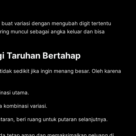
buat variasi dengan mengubah digit tertentu
ring muncul sebagai angka keluar dan bisa
gi Taruhan Bertahap
dak sedikit jika ingin menang besar. Oleh karena
inasi utama.
kombinasi variasi.
aran, beri ruang untuk putaran selanjutnya.
Anda tetap aman dan memaksimalkan peluang di