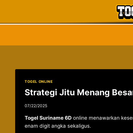
Skip
to
content
TOGEL ONLINE
Strategi Jitu Menang Besa
By
07/22/2025
admin037521
Togel Suriname 6D
online menawarkan kes
enam digit angka sekaligus.