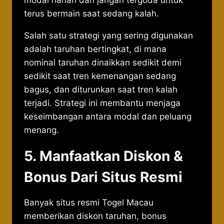
modal harian dan jangan tergoda untuk
terus bermain saat sedang kalah.
Salah satu strategi yang sering digunakan
adalah taruhan bertingkat, di mana
nominal taruhan dinaikkan sedikit demi
sedikit saat tren kemenangan sedang
bagus, dan diturunkan saat tren kalah
terjadi. Strategi ini membantu menjaga
keseimbangan antara modal dan peluang
menang.
5. Manfaatkan Diskon &
Bonus Dari Situs Resmi
Banyak situs resmi Togel Macau
memberikan diskon taruhan, bonus