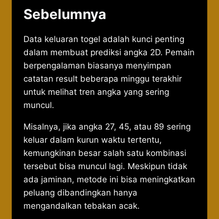
Sebelumnya
Data keluaran togel adalah kunci penting
dalam membuat prediksi angka 2D. Pemain
berpengalaman biasanya menyimpan
catatan result beberapa minggu terakhir
untuk melihat tren angka yang sering
muncul.
Misalnya, jika angka 27, 45, atau 89 sering
keluar dalam kurun waktu tertentu,
kemungkinan besar salah satu kombinasi
tersebut bisa muncul lagi. Meskipun tidak
ada jaminan, metode ini bisa meningkatkan
peluang dibandingkan hanya
mengandalkan tebakan acak.