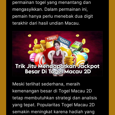
permainan togel yang menantang dan
mengasyikkan. Dalam permainan ini,
pemain hanya perlu menebak dua digit
terakhir dari hasil undian Macau.
Meski terlihat sederhana, meraih
kemenangan besar di Togel Macau 2D
tetap membutuhkan strategi dan analisis
yang tepat. Popularitas Togel Macau 2D
semakin meningkat karena hadiah yang