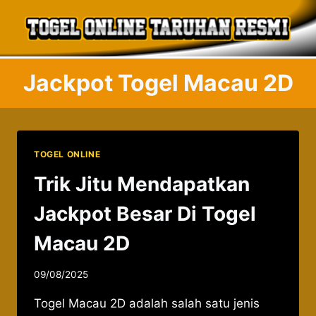
Skip
to
content
Jackpot Togel Macau 2D
TOGEL ONLINE
Trik Jitu Mendapatkan
Jackpot Besar Di Togel
Macau 2D
By
09/08/2025
admin037521
Togel Macau 2D adalah salah satu jenis