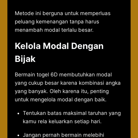
Metode ini berguna untuk memperluas
peluang kemenangan tanpa harus
menambah modal terlalu besar.
Kelola Modal Dengan
Bijak
Bermain togel 6D membutuhkan modal
yang cukup besar karena kombinasi angka
yang banyak. Oleh karena itu, penting
untuk mengelola modal dengan baik.
Tentukan batas maksimal taruhan yang
kamu rela keluarkan setiap hari.
Jangan pernah bermain melebihi