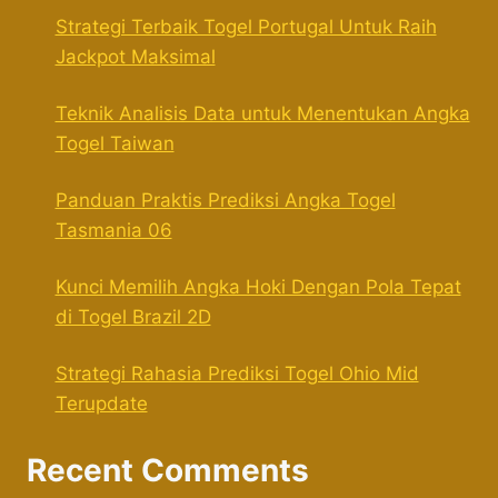
Strategi Terbaik Togel Portugal Untuk Raih
Jackpot Maksimal
Teknik Analisis Data untuk Menentukan Angka
Togel Taiwan
Panduan Praktis Prediksi Angka Togel
Tasmania 06
Kunci Memilih Angka Hoki Dengan Pola Tepat
di Togel Brazil 2D
Strategi Rahasia Prediksi Togel Ohio Mid
Terupdate
Recent Comments