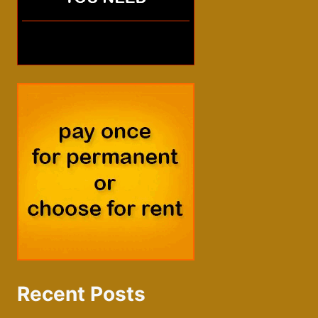
Recent Posts