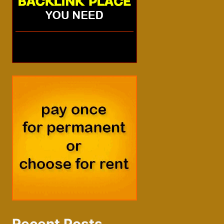
Recent Posts