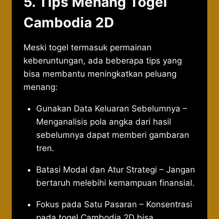
5. Tips Menang Togel
Cambodia 2D
Meski togel termasuk permainan
keberuntungan, ada beberapa tips yang
bisa membantu meningkatkan peluang
menang:
Gunakan Data Keluaran Sebelumnya –
Menganalisis pola angka dari hasil
sebelumnya dapat memberi gambaran
tren.
Batasi Modal dan Atur Strategi – Jangan
bertaruh melebihi kemampuan finansial.
Fokus pada Satu Pasaran – Konsentrasi
pada togel Cambodia 2D bisa