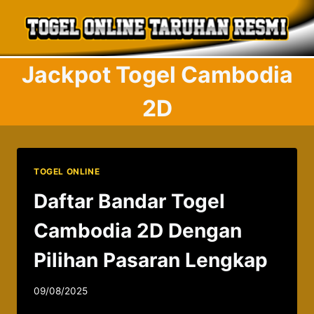
Skip
to
content
Jackpot Togel Cambodia
2D
TOGEL ONLINE
Daftar Bandar Togel
Cambodia 2D Dengan
Pilihan Pasaran Lengkap
By
09/08/2025
admin037521