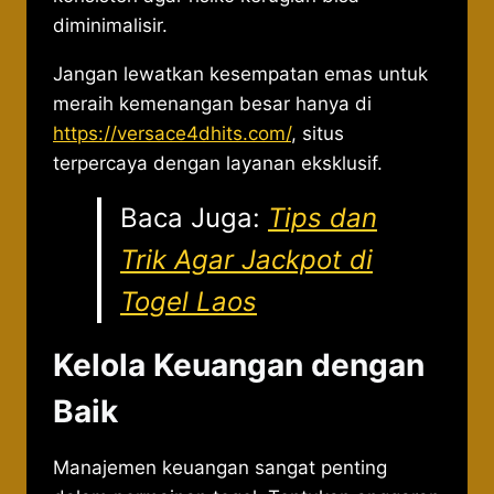
diminimalisir.
Jangan lewatkan kesempatan emas untuk
meraih kemenangan besar hanya di
https://versace4dhits.com/
, situs
terpercaya dengan layanan eksklusif.
Baca Juga:
Tips dan
Trik Agar Jackpot di
Togel Laos
Kelola Keuangan dengan
Baik
Manajemen keuangan sangat penting