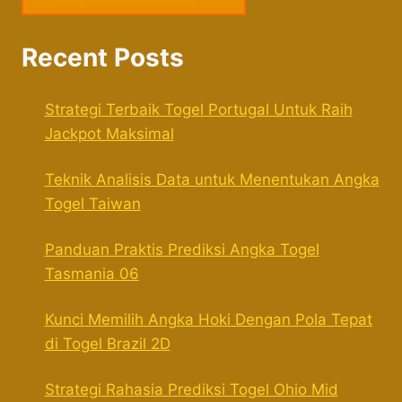
Recent Posts
Strategi Terbaik Togel Portugal Untuk Raih
Jackpot Maksimal
Teknik Analisis Data untuk Menentukan Angka
Togel Taiwan
Panduan Praktis Prediksi Angka Togel
Tasmania 06
Kunci Memilih Angka Hoki Dengan Pola Tepat
di Togel Brazil 2D
Strategi Rahasia Prediksi Togel Ohio Mid