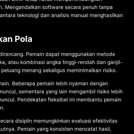
in. Mengandalkan software secara penuh tanpa
 antara teknologi dan analisis manual menghasilkan
kan Pola
isa dirancang. Pemain dapat menggunakan metode
ka, atau kombinasi angka tinggi-rendah dan ganjil-
n peluang menang sekaligus meminimalkan risiko.
rmain. Beberapa pemain lebih nyaman dengan
muncul, sementara yang lain mengambil risiko lebih
muncul. Pendekatan fleksibel ini membantu pemain
n.
secara disiplin memungkinkan evaluasi efektivitas
kutnya. Pemain yang konsisten mencatat hasil,