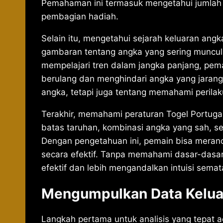
Pemahaman ini termasuk mengetahui jumlah a
pembagian hadiah.
Selain itu, mengetahui sejarah keluaran angk
gambaran tentang angka yang sering muncul
mempelajari tren dalam jangka panjang, pem
berulang dan menghindari angka yang jarang m
angka, tetapi juga tentang memahami perilaku 
Terakhir, memahami peraturan Togel Portugal 
batas taruhan, kombinasi angka yang sah, se
Dengan pengetahuan ini, pemain bisa meranca
secara efektif. Tanpa memahami dasar-dasar i
efektif dan lebih mengandalkan intuisi semat
Mengumpulkan Data Keluar
Langkah pertama untuk analisis yang tepat