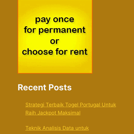
Recent Posts
Strategi Terbaik Togel Portugal Untuk
Raih Jackpot Maksimal
Teknik Analisis Data untuk