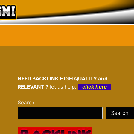
NEED BACKLINK HIGH QUALITY and
RELEVANT ?
let us help.
click here
Search
Search