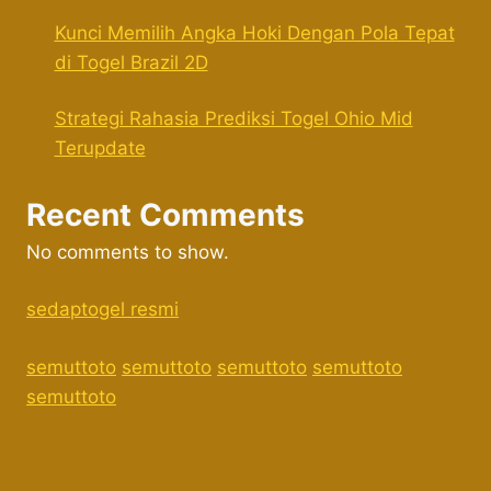
Kunci Memilih Angka Hoki Dengan Pola Tepat
di Togel Brazil 2D
Strategi Rahasia Prediksi Togel Ohio Mid
Terupdate
Recent Comments
No comments to show.
sedaptogel resmi
semuttoto
semuttoto
semuttoto
semuttoto
semuttoto