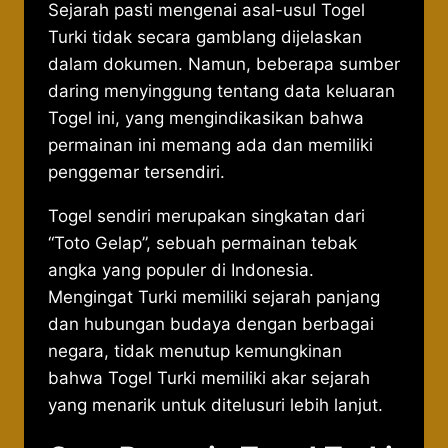
Sejarah pasti mengenai asal-usul Togel
Turki tidak secara gamblang dijelaskan
dalam dokumen. Namun, beberapa sumber
daring menyinggung tentang data keluaran
Togel ini, yang mengindikasikan bahwa
permainan ini memang ada dan memiliki
penggemar tersendiri.
Togel sendiri merupakan singkatan dari
“Toto Gelap”, sebuah permainan tebak
angka yang populer di Indonesia.
Mengingat Turki memiliki sejarah panjang
dan hubungan budaya dengan berbagai
negara, tidak menutup kemungkinan
bahwa Togel Turki memiliki akar sejarah
yang menarik untuk ditelusuri lebih lanjut.