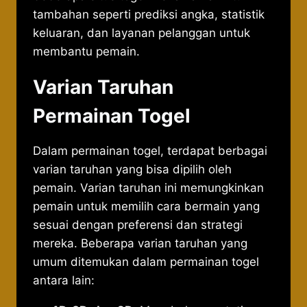
tambahan seperti prediksi angka, statistik
keluaran, dan layanan pelanggan untuk
membantu pemain.
Varian Taruhan
Permainan Togel
Dalam permainan togel, terdapat berbagai
varian taruhan yang bisa dipilih oleh
pemain. Varian taruhan ini memungkinkan
pemain untuk memilih cara bermain yang
sesuai dengan preferensi dan strategi
mereka. Beberapa varian taruhan yang
umum ditemukan dalam permainan togel
antara lain: