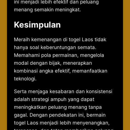
ini menjadi lebih efektif dan peluang
menang semakin meningkat.
Kesimpulan
Meraih kemenangan di togel Laos tidak
hanya soal keberuntungan semata.
Memahami pola permainan, mengelola
modal dengan bijak, menerapkan
kombinasi angka efektif, memanfaatkan
teknologi.
Serta menjaga kesabaran dan konsistensi
adalah strategi ampuh yang dapat
meningkatkan peluang menang tanpa
gagal. Dengan pendekatan ini, bermain
togel Laos menjadi lebih menyenangkan,