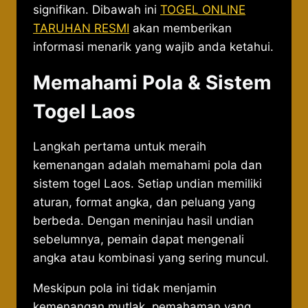
signifikan. Dibawah ini
TOGEL ONLINE
TARUHAN RESMI
akan memberikan
informasi menarik yang wajib anda ketahui.
Memahami Pola & Sistem
Togel Laos
Langkah pertama untuk meraih
kemenangan adalah memahami pola dan
sistem togel Laos. Setiap undian memiliki
aturan, format angka, dan peluang yang
berbeda. Dengan meninjau hasil undian
sebelumnya, pemain dapat mengenali
angka atau kombinasi yang sering muncul.
Meskipun pola ini tidak menjamin
kemenangan mutlak, pemahaman yang