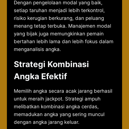
Dengan pengelolaan modal yang baik,
setiap taruhan menjadi lebih terkontrol,
risiko kerugian berkurang, dan peluang
menang tetap terbuka. Manajemen modal
yang bijak juga memungkinkan pemain
bertahan lebih lama dan lebih fokus dalam
menganalisis angka.
Strategi Kombinasi
Angka Efektif
Memilih angka secara acak jarang berhasil
untuk meraih jackpot. Strategi ampuh
melibatkan kombinasi angka cerdas,
memadukan angka yang sering muncul
dengan angka jarang keluar.