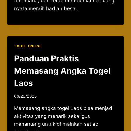
terencana, dan tetap memberikan peluang
nyata meraih hadiah besar.
TOGEL ONLINE
Panduan Praktis
Memasang Angka Togel
Laos
By
06/23/2025
admin037521
Memasang angka togel Laos bisa menjadi
aktivitas yang menarik sekaligus
menantang untuk di mainkan setiap