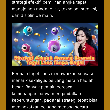
strategi efektif, pemilihan angka tepat,
manajemen modal bijak, teknologi prediksi,
dan disiplin bermain.
Bermain togel Laos menawarkan sensasi
menarik sekaligus peluang meraih hadiah
besar. Banyak pemain percaya
kemenangan hanya mengandalkan
keberuntungan, padahal strategi tepat bisa
meningkatkan peluang menang secara