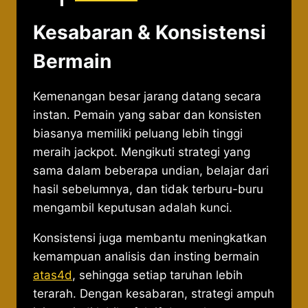
Kesabaran & Konsistensi
Bermain
Kemenangan besar jarang datang secara
instan. Pemain yang sabar dan konsisten
biasanya memiliki peluang lebih tinggi
meraih jackpot. Mengikuti strategi yang
sama dalam beberapa undian, belajar dari
hasil sebelumnya, dan tidak terburu-buru
mengambil keputusan adalah kunci.
Konsistensi juga membantu meningkatkan
kemampuan analisis dan insting bermain
atas4d
, sehingga setiap taruhan lebih
terarah. Dengan kesabaran, strategi ampuh