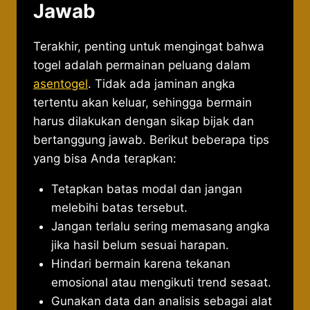
Jawab
Terakhir, penting untuk mengingat bahwa
togel adalah permainan peluang dalam
asentogel
. Tidak ada jaminan angka
tertentu akan keluar, sehingga bermain
harus dilakukan dengan sikap bijak dan
bertanggung jawab. Berikut beberapa tips
yang bisa Anda terapkan:
Tetapkan batas modal dan jangan
melebihi batas tersebut.
Jangan terlalu sering memasang angka
jika hasil belum sesuai harapan.
Hindari bermain karena tekanan
emosional atau mengikuti trend sesaat.
Gunakan data dan analisis sebagai alat