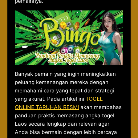
pemainnya.
Banyak pemain yang ingin meningkatkan
peluang kemenangan mereka dengan
memahami cara yang tepat dan strategi
yang akurat. Pada artikel ini
TOGEL
ONLINE TARUHAN RESMI
akan membahas
panduan praktis memasang angka togel
Laos secara lengkap dan relevan agar
Anda bisa bermain dengan lebih percaya